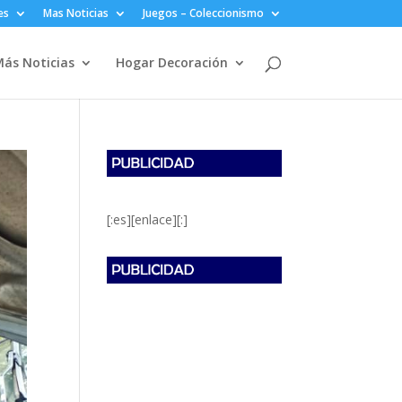
es
Mas Noticias
Juegos – Coleccionismo
ás Noticias
Hogar Decoración
[:es][enlace][:]