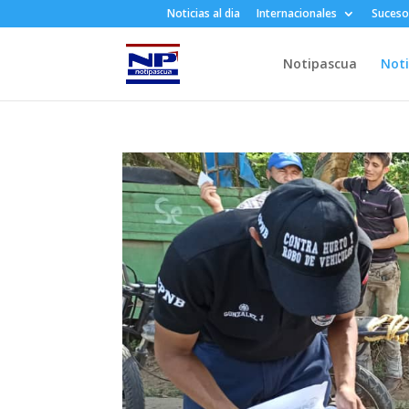
Noticias al dia
Internacionales
Suceso
Notipascua
Noti