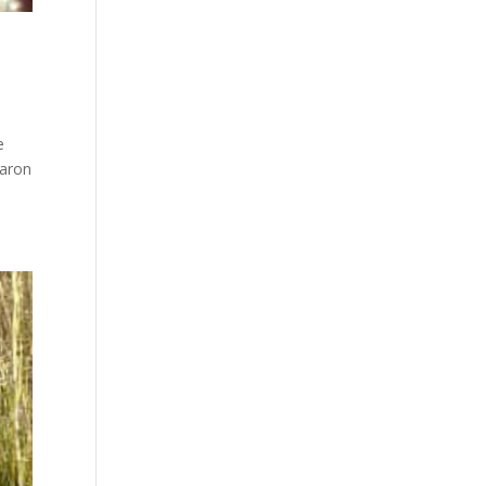
e
zaron