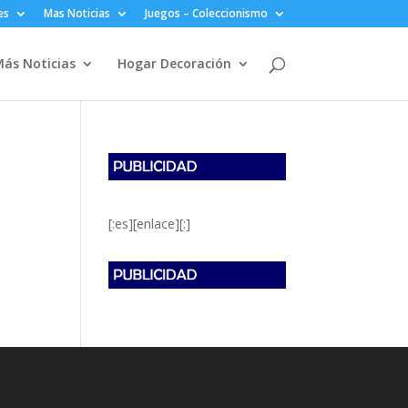
es
Mas Noticias
Juegos – Coleccionismo
ás Noticias
Hogar Decoración
[:es][enlace][:]