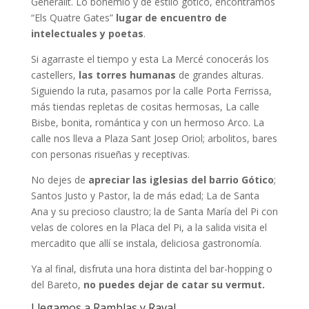
Generalit. Lo bohemio y de estilo gótico, encontramos
“Els Quatre Gates”
lugar de encuentro de
intelectuales y poetas
.
Si agarraste el tiempo y esta La Mercé conocerás los
castellers,
las torres humanas
de grandes alturas.
Siguiendo la ruta, pasamos por la calle Porta Ferrissa,
más tiendas repletas de cositas hermosas, La calle
Bisbe, bonita, romántica y con un hermoso Arco. La
calle nos lleva a Plaza Sant Josep Oriol; arbolitos, bares
con personas risueñas y receptivas.
No dejes de
apreciar las iglesias del barrio Gótico
;
Santos Justo y Pastor, la de más edad; La de Santa
Ana y su precioso claustro; la de Santa María del Pi con
velas de colores en la Placa del Pi, a la salida visita el
mercadito que allí se instala, deliciosa gastronomía.
Ya al final, disfruta una hora distinta del bar-hopping o
del Bareto,
no puedes dejar de catar su vermut.
Llegamos a Ramblas y Raval