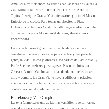
Amatller aires flamencos. Seguimos con las ideas de Gaudí La
Casa Milla, o la Pedrera, sobrada en curvas. De Antonio
Tapies, Passeig de Gracia.
Y si quieres arte egipcio, el Museo
Egipcio de la ciudad. Para tomar un airecito, la Plaza
Universidad o la Plaza Catalunya, allí juegas ajedrez con quien
tu quieras.
La plaza Monumental de toros, desde
afuera
encantadora
.
De noche la Torre Agbar, una luz esplendida en el cielo
barcelonés. Terrazas para cafés para chaflear y ver pasar la
gente, la vida. Unicos y vibrantes, los barrios de Sant Antoni y
Poble Sec,
los mejores para tapear
. Paseos de lujos por
Gracia y Rambla Catalunya, tiendas donde no puedes tocar,
mira y compra.
La Gran Vía te lleva a edificios y palacios,
aprovecha y recorre la ciudad en un
coche eléctrico
para que
contribuyas
con el
medio ambiente.
B
arceloneta y Vila Olímpica
La zona Olímpica es una de las más versátiles, puerto, torres,
pescados sabrositos y muchos chiringuitos; de noche son