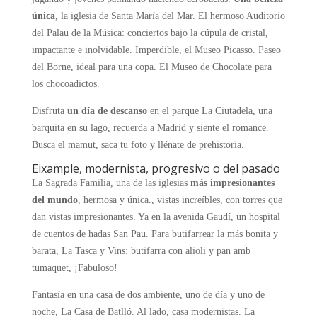
única
, la iglesia de Santa María del Mar. El hermoso Auditorio
del Palau de la Música: conciertos bajo la cúpula de cristal,
impactante e inolvidable. Imperdible, el Museo Picasso. Paseo
del Borne, ideal para una copa. El Museo de Chocolate para
los chocoadictos.
Disfruta
un día de descanso
en el parque La Ciutadela, una
barquita en su lago, recuerda a Madrid y siente el romance.
Busca el mamut, saca tu foto y llénate de prehistoria.
Eixample, modernista, progresivo o del pasado
La Sagrada Familia, una de las iglesias
más impresionantes
del mundo
, hermosa y única., vistas increíbles, con torres
que
dan vistas impresionantes. Ya en la avenida Gaudí, un hospital
de cuentos de hadas San Pau. Para butifarrear la más bonita y
barata, La Tasca y Vins: butifarra con alioli y pan amb
tumaquet, ¡Fabuloso!
Fantasía en una casa de dos ambiente, uno de día y uno de
noche, La Casa de Batlló. Al lado, casa modernistas. La