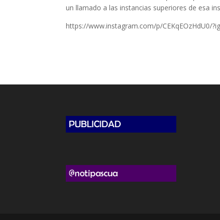
un llamado a las instancias superiores de esa in
https://www.instagram.com/p/CEKqEOzHdU0/?igs