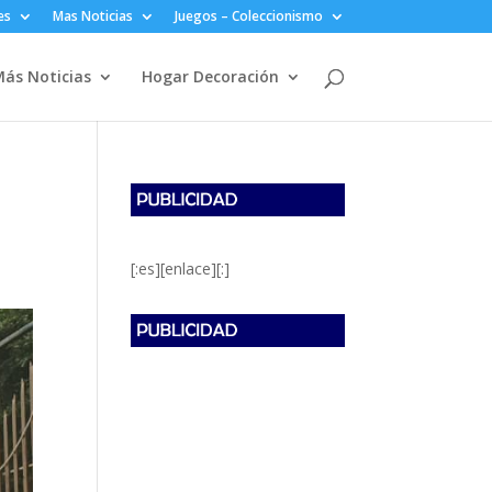
es
Mas Noticias
Juegos – Coleccionismo
ás Noticias
Hogar Decoración
[:es][enlace][:]