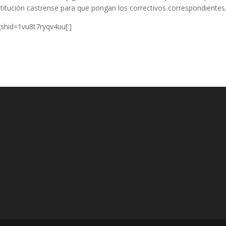
stitución castrense para que pongan los correctivos correspondientes
hid=1vu8t7ryqv4uu[:]