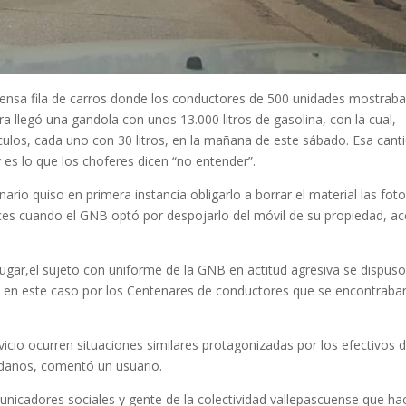
tensa fila de carros donde los conductores de 500 unidades mostrab
 llegó una gandola con unos 13.000 litros de gasolina, con la cual,
ulos, cada uno con 30 litros, en la mañana de este sábado. Esa cant
 y es lo que los choferes dicen “no entender”.
rio quiso en primera instancia obligarlo a borrar el material las foto
onces cuando el GNB optó por despojarlo del móvil de su propiedad, ac
lugar,el sujeto con uniforme de la GNB en actitud agresiva se dispuso
o, en este caso por los Centenares de conductores que se encontraba
icio ocurren situaciones similares protagonizadas por los efectivos d
adanos, comentó un usuario.
unicadores sociales y gente de la colectividad vallepascuense que ha