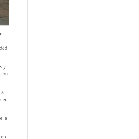
an
idad
s y
ción
 a
n en
e la
cen