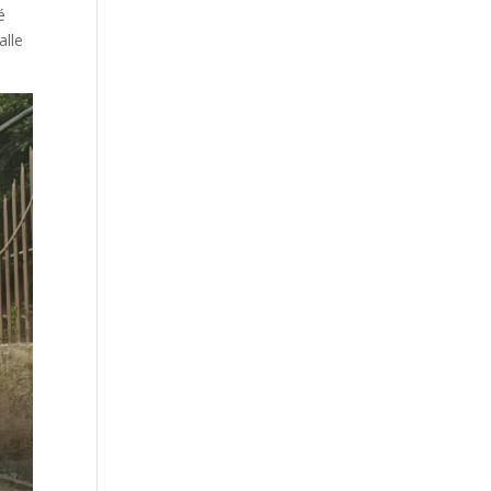
é
alle