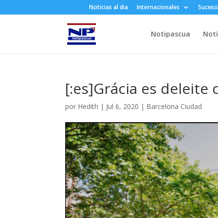
Noticias al dia
Internacionales
Suceso
Notipascua
Noti
[:es]Grácia es deleite 
por
Hedith
|
Jul 6, 2020
|
Barcelona Ciudad