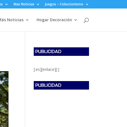
es
Mas Noticias
Juegos – Coleccionismo
ás Noticias
Hogar Decoración
[:es][enlace][:]