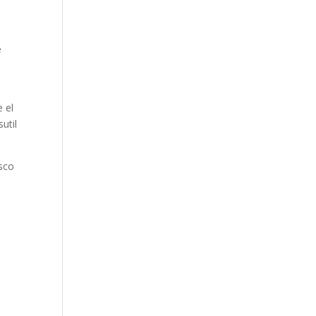
e
 el
util
asco