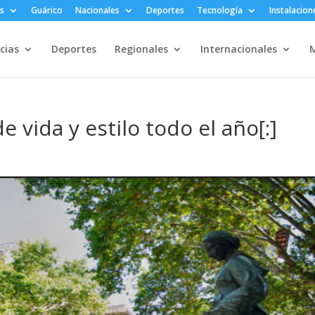
s
Guárico
Nacionales
Deportes
Tecnología
Instalacion
cias
Deportes
Regionales
Internacionales
M
de vida y estilo todo el año[:]