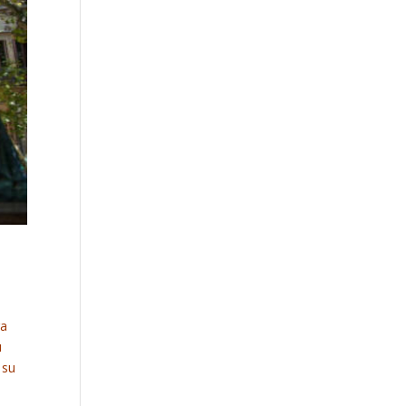
ra
u
 su