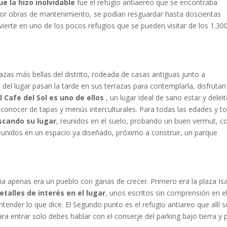
e la hizo inolvidable
fue el refugio antiaereo que se encontraba
or obras de mantenimiento, se podían resguardar hasta doscientas
vierte en uno de los pocos refugios que se pueden visitar de los 1.30
lazas más bellas del distrito, rodeada de casas antiguas junto a
del lugar pasan la tarde en sus terrazas para contemplarla, disfrutan
l Cafe del Sol es uno de ellos
, un lugar ideal de sano estar y deleit
a conocer de tapas y menús interculturales. Para todas las edades y t
scando su lugar
, reunidos en el suelo, probando un buen vermut, c
reunidos en un espacio ya diseñado, próximo a construir, un parque
acia apenas era un pueblo con ganas de crecer. Primero era la plaza Is
etalles de interés en el lugar
, unos escritos sin comprensión en e
ntender lo que dice. El Segundo punto es el refugio antiareo que allí s
ra entrar solo debes hablar con el conserje del parking bajo tierra y 