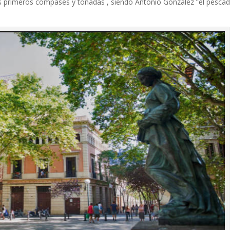
los primeros compases y tonadas , siendo Antonio Gonzalez ”el pescadi