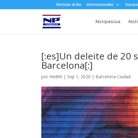
Noticias al dia
Internacionales
Suceso
Notipascua
Noti
[:es]Un deleite de 20 
Barcelona[:]
por
Hedith
|
Sep 1, 2020
|
Barcelona Ciudad