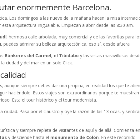
sfrutar enormemente Barcelona.
ca. Los domingos a las nueve de la mañana hacen la misa internacio
 esta arquitectura inigualable. Empiezan a abrir desde las 8:30 am.
udí
; hermosa calle arbolada, muy comercial y de las favoritas para lo
u
, puedes admirar su belleza arquitectónica, eso sí, desde afuera.
os
Búnkeres del Carmel, el Tibidabo
y las vistas maravillosas desd
la ciudad y del mar en un solo Click.
 calidad
is; aunque siempre debes dar una propina; en realidad los que te atie
uir haciéndolo. Estos viajes son extraordinarios porque te muestran
oso. Esta el tour histórico y el tour modernista.
e la ciudad. Pasa por el claustro y oye la razón de las 13 ocas, y sentirá
turística y siempre repleta de visitantes de aquí y de allá. Comienza en
tas
y desciende hasta el
monumento de Colón
. En este recorrido