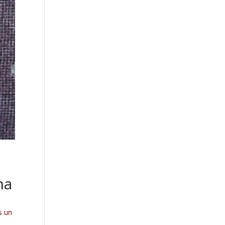
na
s un