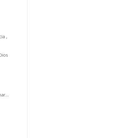
ia ,
Dios
y
ynar…