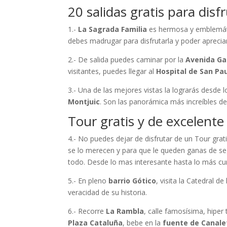
20 salidas gratis para di
1.-
La Sagrada Familia
es hermosa y emblemáti
debes madrugar para disfrutarla y poder apreciar
2.- De salida puedes caminar por la
Avenida Ga
visitantes, puedes llegar al
Hospital de San Pa
3.- Una de las mejores vistas la lograrás desde l
Montjuic
. Son las panorámica más increíbles de 
Tour gratis y de excelente
4.- No puedes dejar de disfrutar de un Tour grat
se lo merecen y para que le queden ganas de seg
todo. Desde lo mas interesante hasta lo más curi
5.- En pleno
barrio Gótico
, visita la Catedral d
veracidad de su historia.
6.- Recorre
La Rambla
, calle famosísima, hiper 
Plaza Cataluña
, bebe en la
fuente de Canale