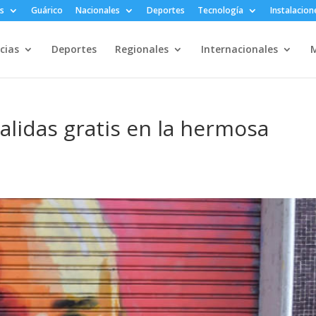
s
Guárico
Nacionales
Deportes
Tecnología
Instalacion
cias
Deportes
Regionales
Internacionales
M
salidas gratis en la hermosa