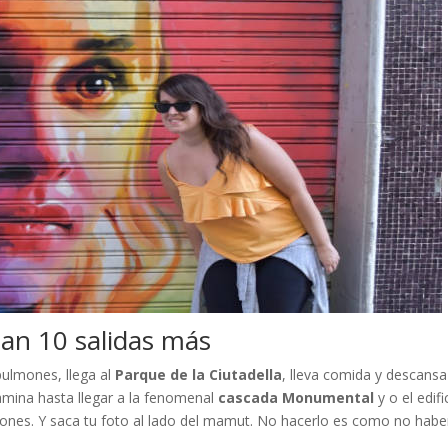
an 10 salidas más
 pulmones, llega al
Parque de la Ciutadella
, lleva comida y descansa
amina hasta llegar a la fenomenal
cascada Monumental
y o el edifi
agones. Y saca tu foto al lado del mamut. No hacerlo es como no habe