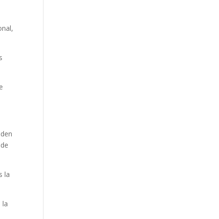
nal,
s
e
nden
 de
s la
 la