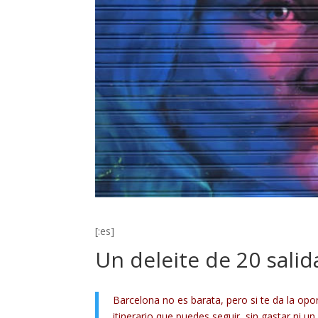
[:es]
Un deleite de 20 sali
Barcelona no es barata, pero si te da la op
itinerario que puedes seguir, sin gastar ni 