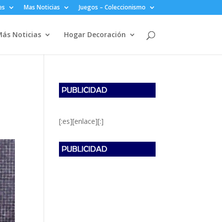
es
Mas Noticias
Juegos – Coleccionismo
ás Noticias
Hogar Decoración
[:es][enlace][:]