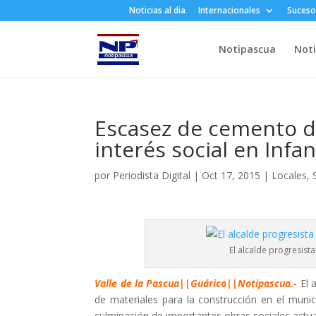
Noticias al dia
Internacionales
Suceso
Notipascua
Noti
Escasez de cemento di
interés social en Infa
por
Periodista Digital
|
Oct 17, 2015
|
Locales
,
El alcalde progresist
Valle de la Pascua||Guárico||Notipascua.-
El 
de materiales para la construcción en el munic
culminación de importantes obras sociales actua