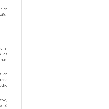
mbién
 año,
ional
a los
rnas.
as en
teria
mucho
tivo,
plicó