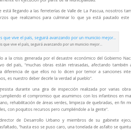
 está llegando a las ferreterías de Valle de La Pascua, nosotros ta
rzos que realizamos para culminar lo que ya está pautado este
sis que vive el país, seguirá avanzando por un municiio mejor…
o a la crisis generada por el desastre económico del Gobierno Nac
ivo del país, “muchas obras están retrasadas, afectando también 
la diferencia de que ellos no lo dicen por temor a sanciones inte
s, es nuestro deber decirle la verdad al pueblo”.
resista durante una gira de inspección realizada por varias obr
s cumpliendo el compromiso que asumimos con los infantinos en ma
ano, rehabilitación de áreas verdes, limpieza de quebradas, en fin 
iles, con poquitos recursos pero cumpliéndole a la gente”.
director de Desarrollo Urbano y miembros de su gabinete ejecu
 asfaltado, “hasta eso se puso caro, una tonelada de asfalto se quintu