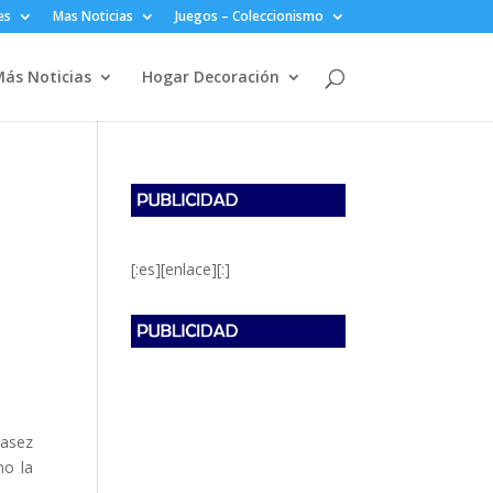
es
Mas Noticias
Juegos – Coleccionismo
ás Noticias
Hogar Decoración
[:es][enlace][:]
casez
no la