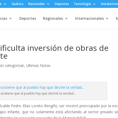
s
Guárico
Nacionales
Deportes
Tecnología
Instalacion
cias
Deportes
Regionales
Internacionales
M
ficulta inversión de obras de
nte
Sin categorizar
,
Ultimas Notas
a sostiene que al pueblo hay que decirle la verdad…
alcalde Pedro Elías Loreto Rengifo, ser mostró preocupado por la es
ipio Infante, que no solamente está afectando al sector privado si
lmente en ejecución por parte de la Municipalidad.