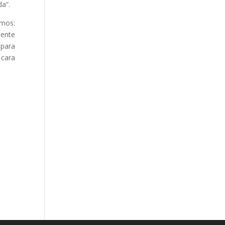
da”.
amos:
mente
 para
 cara