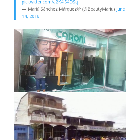
pic.twitter.com/a2K4lS4DSq
— Mariú Sánchez Márquez🩷 (@BeautyMariu)
June
14, 2016