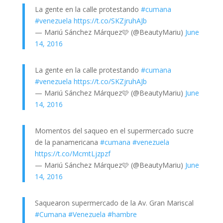
La gente en la calle protestando
#cumana
#venezuela
https://t.co/SKZjruhAJb
— Mariú Sánchez Márquez🩷 (@BeautyMariu)
June
14, 2016
La gente en la calle protestando
#cumana
#venezuela
https://t.co/SKZjruhAJb
— Mariú Sánchez Márquez🩷 (@BeautyMariu)
June
14, 2016
Momentos del saqueo en el supermercado sucre
de la panamericana
#cumana
#venezuela
https://t.co/McmtLjzpzf
— Mariú Sánchez Márquez🩷 (@BeautyMariu)
June
14, 2016
Saquearon supermercado de la Av. Gran Mariscal
#Cumana
#Venezuela
#hambre