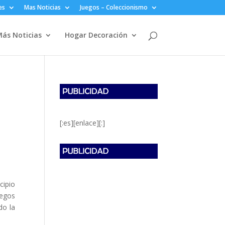
es
Mas Noticias
Juegos – Coleccionismo
ás Noticias
Hogar Decoración
[:es][enlace][:]
cipio
legos
do la