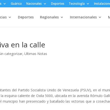
s
Guárico
Nacionales
Deportes
Tecnología
Instalacion
cias
Deportes
Regionales
Internacionales
M
va en la calle
Sin categorizar
,
Ultimas Notas
litantes del Partido Socialista Unido de Venezuela (PSUV), en el muni
 la esquina caliente de Oxila 5000, ubicada en la avenida Rómulo Gal
l municipio han presenciado y batallado las victorias que a cosecha