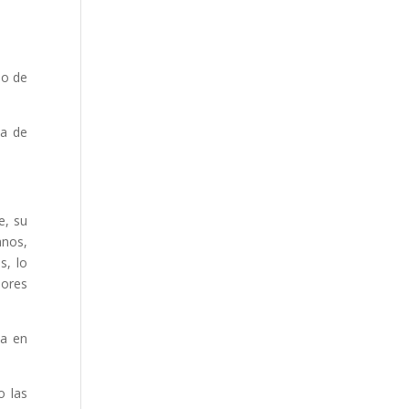
do de
ia de
e, su
anos,
s, lo
dores
ia en
o las