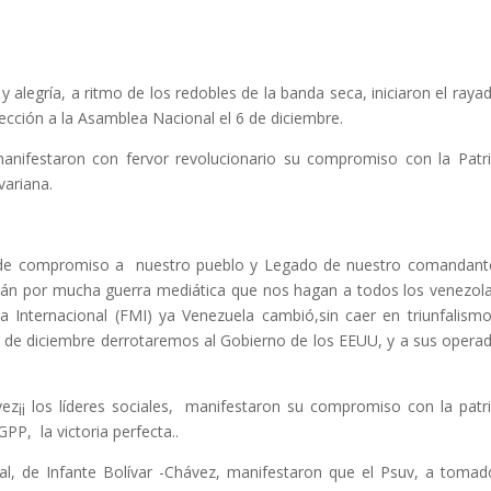
 alegría, a ritmo de los redobles de la banda seca, iniciaron el raya
ección a la Asamblea Nacional el 6 de diciembre.
 manifestaron con fervor revolucionario su compromiso con la Patr
variana.
 de compromiso a nuestro pueblo y Legado de nuestro comandant
án por mucha guerra mediática que nos hagan a todos los venezol
 Internacional (FMI) ya Venezuela cambió,sin caer en triunfalismo
6 de diciembre derrotaremos al Gobierno de los EEUU, y a sus opera
ez¡¡ los líderes sociales, manifestaron su compromiso con la patr
PP, la victoria perfecta..
, de Infante Bolívar -Chávez, manifestaron que el Psuv, a tomad