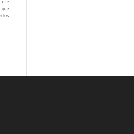
n ese
s que
a los