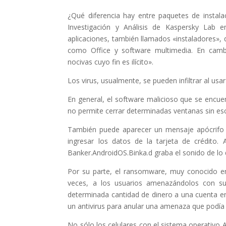
¿Qué diferencia hay entre paquetes de instala
Investigación y Análisis de Kaspersky Lab 
aplicaciones, también llamados «instaladores»,
como Office y software multimedia. En camb
nocivas cuyo fin es ilícito».
Los virus, usualmente, se pueden infiltrar al usa
En general, el software malicioso que se encue
no permite cerrar determinadas ventanas sin escr
También puede aparecer un mensaje apócrifo d
ingresar los datos de la tarjeta de crédito.
Banker.AndroidOS.Binka.d graba el sonido de lo q
Por su parte, el ransomware, muy conocido en
veces, a los usuarios amenazándolos con s
determinada cantidad de dinero a una cuenta en 
un antivirus para anular una amenaza que podía lle
No sólo los celulares con el sistema operativo 