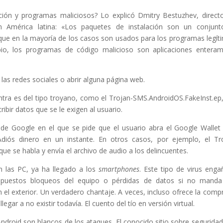
ción y programas maliciosos? Lo explicó Dmitry Bestuzhev, direct
en América latina: «Los paquetes de instalación son un conjun
 que en la mayoría de los casos son usados para los programas legít
io, los programas de código malicioso son aplicaciones entera
r las redes sociales o abrir alguna página web.
ntra es del tipo troyano, como el Trojan-SMS.AndroidOS.FakeInst.ep
ibir datos que se le exigen al usuario.
e Google en el que se pide que el usuario abra el Google Wallet
 Adiós dinero en un instante. En otros casos, por ejemplo, el Tr
ue se habla y envía el archivo de audio a los delincuentes.
 las PC, ya ha llegado a los
smartphones
. Este tipo de virus enga
upuestos bloqueos del equipo o pérdidas de datos si no manda
el exterior. Un verdadero chantaje. A veces, incluso ofrece la comp
gar a no existir todavía. El cuento del tío en versión virtual.
Android son blancos de los ataques. El conocido sitio sobre seguridad