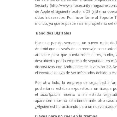
Security (http://www.infosecurity-magazine.com/
de Apple el siguiente texto: «iOS [sistema oper
sitios indeseados. Por favor llame al Soporte
mundo, ya que le puede salir al propietario del
s
Bandidos Digitales
Hace un par de semanas, un nuevo malo de la p
Android que a través de un mensaje con contenido
atacante para que pueda robar datos, audio, v
descubierto por la empresa de seguridad en móv
dispositivos con Android desde la versión 2.2. S
el eventual riesgo de ser infectados debido a est
Por otro lado, la empresa de seguridad info
posteriores estaban expuestos a un ataque p
el
smartphone
muerto o en estado vegetati
aparentemente no estaríamos ante otro caso de
¿Alguien está practicando para un nuevo ataque
Claves para no caer en la trampa