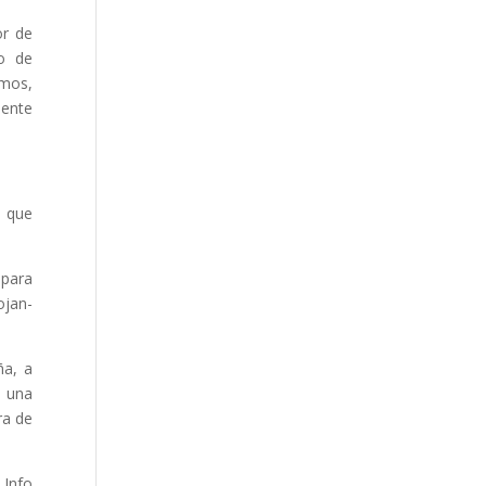
or de
to de
imos,
mente
, que
 para
ojan-
ña, a
 una
ra de
 Info