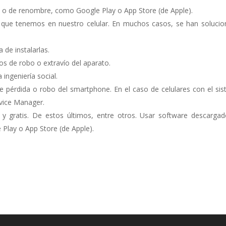
s o de renombre, como Google Play o App Store (de Apple).
es que tenemos en nuestro celular. En muchos casos, se han soluci
 de instalarlas.
sos de robo o extravío del aparato.
ingeniería social.
te pérdida o robo del smartphone. En el caso de celulares con el si
evice Manager.
s y gratis. De estos últimos, entre otros. Usar software descarga
Play o App Store (de Apple).