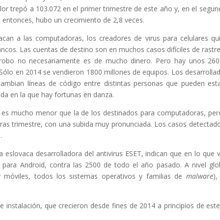
r trepó a 103.072 en el primer trimestre de este año y, en el segun
s, entonces, hubo un crecimiento de 2,8 veces.
tacan a las computadoras, los creadores de virus para celulares qu
ancos. Las cuentas de destino son en muchos casos difíciles de rastre
l robo no necesariamente es de mucho dinero. Pero hay unos 26
 Sólo en 2014 se vendieron 1800 millones de equipos. Los desarrolla
rcambian líneas de código entre distintas personas que pueden est
zada en la que hay fortunas en danza.
tes es mucho menor que la de los destinados para computadoras, per
 tras trimestre, con una subida muy pronunciada. Los casos detectad
.
a eslovaca desarrolladora del antivirus ESET, indican que en lo que 
 para Android, contra las 2500 de todo el año pasado. A nivel glo
y móviles, todos los sistemas operativos y familias de
malware
),
instalación, que crecieron desde fines de 2014 a principios de est