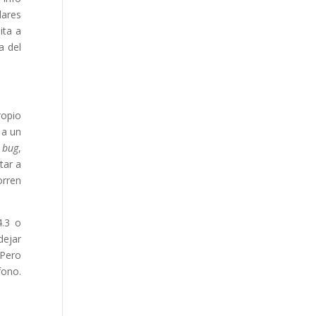
lares
ita a
a del
ropio
 a un
l
bug
,
tar a
orren
4.3 o
dejar
Pero
fono.