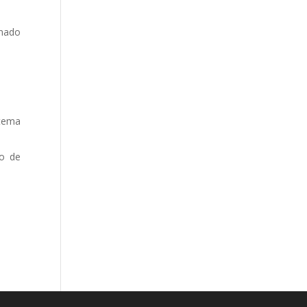
onado
stema
do de