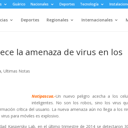
s
Guárico
Nacionales
Deportes
Tecnología
Instalacion
cias
Deportes
Regionales
Internacionales
M
rece la amenaza de virus en los
a
,
Ultimas Notas
Notipascua.-
Un nuevo peligro acecha a los celu
inteligentes. No son los robos, sino los virus q
ormación crítica del usuario. La nueva amenaza aún no llega a los ni
 virus para móviles es explosivo.
dad Kaspersky Lab, en el último trimestre de 2014 se detectaron 3