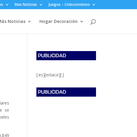
es
Mas Noticias
Juegos – Coleccionismo
ás Noticias
Hogar Decoración
[:es][enlace][:]
lares
ue se
veles
0.849