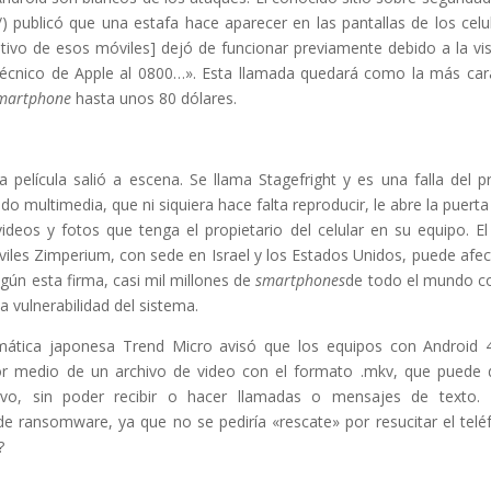
) publicó que una estafa hace aparecer en las pantallas de los celu
ativo de esos móviles] dejó de funcionar previamente debido a la vis
 Técnico de Apple al 0800…». Esta llamada quedará como la más car
martphone
hasta unos 80 dólares.
elícula salió a escena. Se llama Stagefright y es una falla del p
 multimedia, que ni siquiera hace falta reproducir, le abre la puerta
ideos y fotos que tenga el propietario del celular en su equipo. E
iles Zimperium, con sede en Israel y los Estados Unidos, puede afec
egún esta firma, casi mil millones de
smartphones
de todo el mundo c
a vulnerabilidad del sistema.
rmática japonesa Trend Micro avisó que los equipos con Android 
or medio de un archivo de video con el formato .mkv, que puede 
vo, sin poder recibir o hacer llamadas o mensajes de texto. 
 ransomware, ya que no se pediría «rescate» por resucitar el telé
?