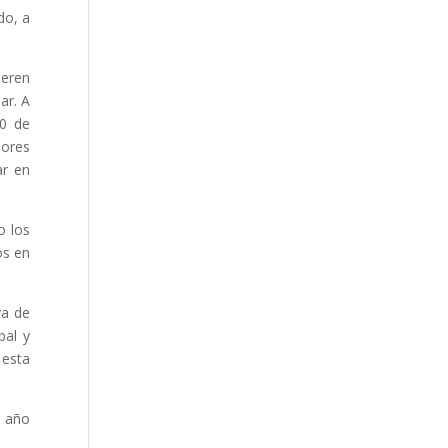
do, a
ieren
ar. A
00 de
dores
ar en
o los
os en
va de
bal y
 esta
e año