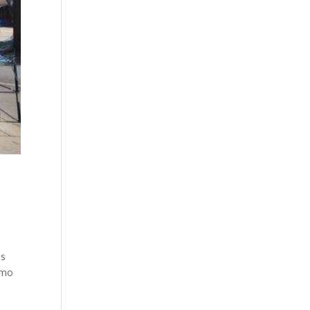
os
omo