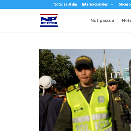
Noticias al dia
Internacionales
Suceso
Notipascua
Noti