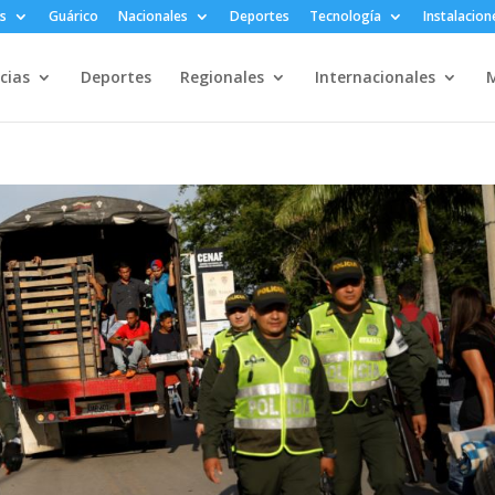
s
Guárico
Nacionales
Deportes
Tecnología
Instalacion
cias
Deportes
Regionales
Internacionales
M