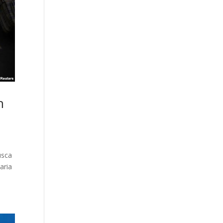
n
usca
aria