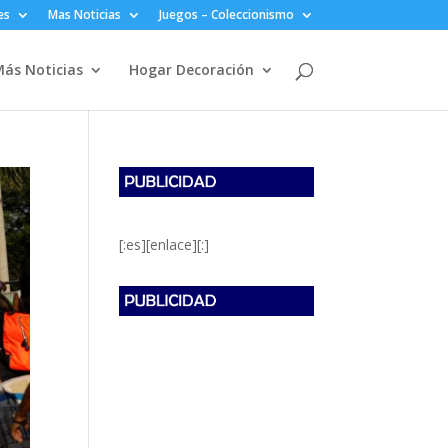
es
Mas Noticias
Juegos – Coleccionismo
ás Noticias
Hogar Decoración
[:es][enlace][:]