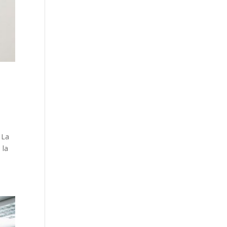
 La
 la