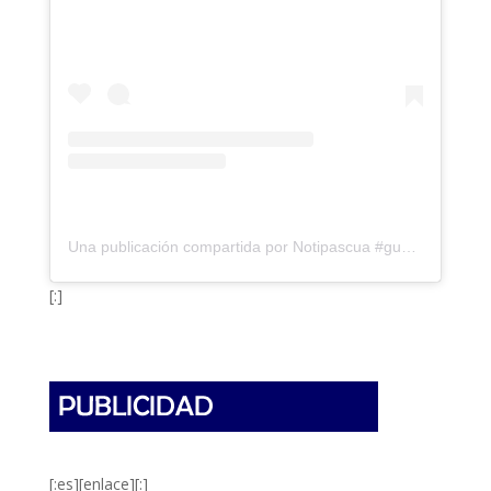
Una publicación compartida por Notipascua #guarico (@notipascua)
[:]
[:es][enlace][:]