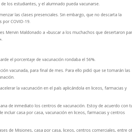
s de los estudiantes, y el alumnado pueda vacunarse.
omenzar las clases presenciales. Sin embargo, que no descarta la
os por COVID-19.
ortes Mervin Maldonado a «buscar a los muchachos que desertaron pa
».
a
arde el porcentaje de vacunación rondaba el 56%.
ción vacunada, para final de mes. Para ello pidió que se tomarán las
unación.
elerar la vacunación en el país aplicándola en liceos, farmacias y
na de inmediato los centros de vacunación. Estoy de acuerdo con t
 incluir casa por casa, vacunación en liceos, farmacias y centros
ases de Misiones, casa por casa, liceos, centros comerciales, entre o