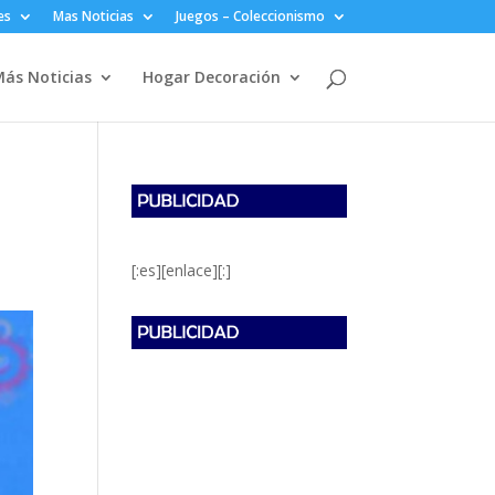
es
Mas Noticias
Juegos – Coleccionismo
ás Noticias
Hogar Decoración
[:es][enlace][:]