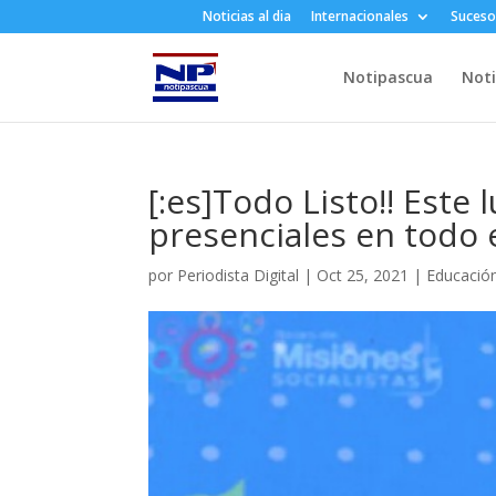
Noticias al dia
Internacionales
Suceso
Notipascua
Noti
[:es]Todo Listo!! Este 
presenciales en todo e
por
Periodista Digital
|
Oct 25, 2021
|
Educació