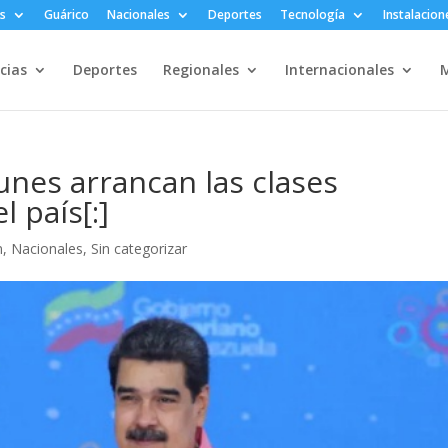
s
Guárico
Nacionales
Deportes
Tecnología
Instalacion
cias
Deportes
Regionales
Internacionales
M
lunes arrancan las clases
l país[:]
n
,
Nacionales
,
Sin categorizar