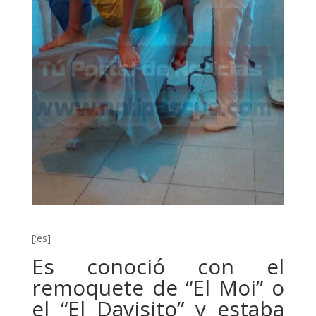
[:es]
Es conoció con el
remoquete de “El Moi” o
el “El Davisito” y estaba