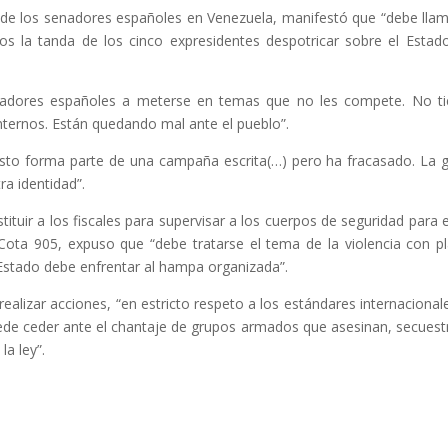
ita de los senadores españoles en Venezuela, manifestó que “debe llam
mos la tanda de los cinco expresidentes despotricar sobre el Estad
isladores españoles a meterse en temas que no les compete. No t
nternos. Están quedando mal ante el pueblo”.
sto forma parte de una campaña escrita(…) pero ha fracasado. La 
ra identidad”.
stituir a los fiscales para supervisar a los cuerpos de seguridad para e
Cota 905, expuso que “debe tratarse el tema de la violencia con p
l Estado debe enfrentar al hampa organizada”.
realizar acciones, “en estricto respeto a los estándares internacional
uede ceder ante el chantaje de grupos armados que asesinan, secuest
la ley”.