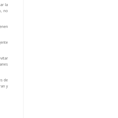
ar la
o, no
ienen
gente
vitar
lanes
es de
ran y