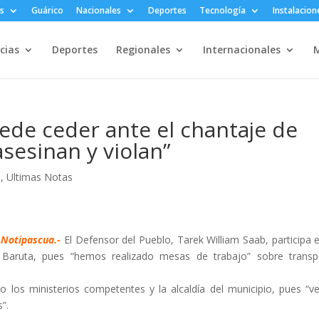
s
Guárico
Nacionales
Deportes
Tecnología
Instalacion
cias
Deportes
Regionales
Internacionales
M
uede ceder ante el chantaje de
sesinan y violan”
s
,
Ultimas Notas
Notipascua.-
El Defensor del Pueblo, Tarek William Saab, participa 
Baruta, pues “hemos realizado mesas de trabajo” sobre transp
jo los ministerios competentes y la alcaldía del municipio, pues “v
”.