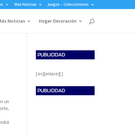
es
Mas Noticias
Juegos – Coleccionismo
ás Noticias
Hogar Decoración
[:es][enlace][:]
en un
orte,
endrá