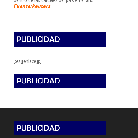
dentro de las cárceles del país en el año.
Fuente:Reuters
[:es][enlace][:]