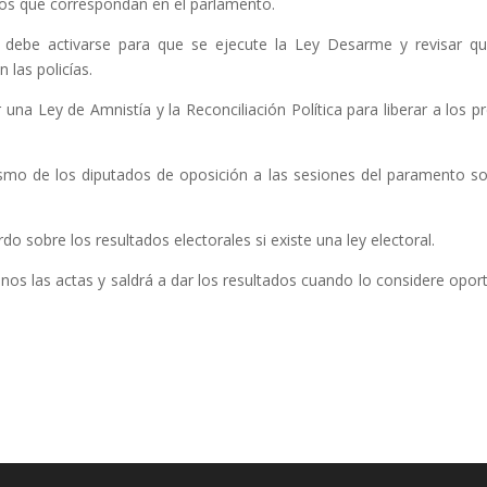
rgos que correspondan en el parlamento.
, debe activarse para que se ejecute la Ley Desarme y revisar q
 las policías.
 una Ley de Amnistía y la Reconciliación Política para liberar a los p
smo de los diputados de oposición a las sesiones del paramento s
do sobre los resultados electorales si existe una ley electoral.
s las actas y saldrá a dar los resultados cuando lo considere opor