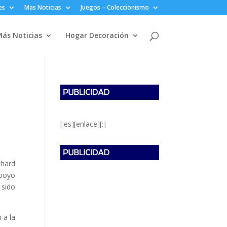
es
Mas Noticias
Juegos – Coleccionismo
ás Noticias
Hogar Decoración
[:es][enlace][:]
chard
apoyo
 sido
 a la