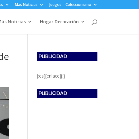
es
Mas Noticias
Juegos – Coleccionismo
ás Noticias
Hogar Decoración
 de
[:es][enlace][:]