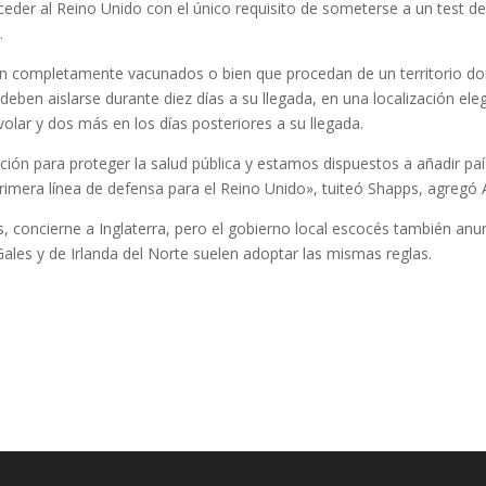
der al Reino Unido con el único requisito de someterse a un test d
.
n completamente vacunados o bien que procedan de un territorio d
deben aislarse durante diez días a su llegada, en una localización ele
volar y dos más en los días posteriores a su llegada.
ón para proteger la salud pública y estamos dispuestos a añadir pa
 primera línea de defensa para el Reino Unido», tuiteó Shapps, agregó 
es, concierne a Inglaterra, pero el gobierno local escocés también anu
les y de Irlanda del Norte suelen adoptar las mismas reglas.