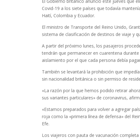
El Gobierno británico anunció este jueves que eli
Covid-19 a los siete países que todavía manten
Haití, Colombia y Ecuador.
El ministro de Transporte del Reino Unido, Gran
sistema de clasificación de destinos de viaje y que
A partir del próximo lunes, los pasajeros proce
tendrán que permanecer en cuarentena durante d
aislamiento por el que cada persona debía pagar 
También se levantará la prohibición que impedí
sin nacionalidad británica o sin permiso de reside
«La razón por la que hemos podido retirar ahora
sus variantes particulares» de coronavirus, afi
«Estamos preparados para volver a agregar países 
roja como la «primera línea de defensa» del Re
Efe.
Los viajeros con pauta de vacunación completa 