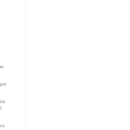
nas
 por
sta
ó
ico