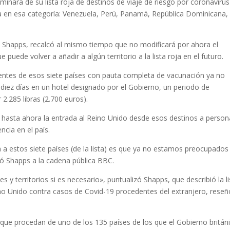
minará de su lista roja de destinos de viaje de riesgo por coronavirus
ía en esa categoría: Venezuela, Perú, Panamá, República Dominicana,
t Shapps, recalcó al mismo tiempo que no modificará por ahora el
 puede volver a añadir a algún territorio a la lista roja en el futuro.
dentes de esos siete países con pauta completa de vacunación ya no
iez días en un hotel designado por el Gobierno, un periodo de
2.285 libras (2.700 euros).
a hasta ahora la entrada al Reino Unido desde esos destinos a perso
ncia en el país.
 a estos siete países (de la lista) es que ya no estamos preocupados
rmó Shapps a la cadena pública BBC.
y territorios si es necesario», puntualizó Shapps, que describió la li
ino Unido contra casos de Covid-19 procedentes del extranjero, reseñ
que procedan de uno de los 135 países de los que el Gobierno britán