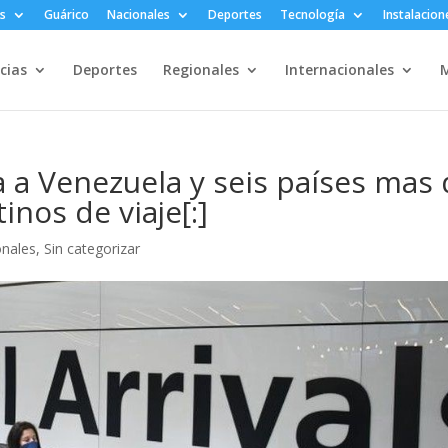
s
Guárico
Nacionales
Deportes
Tecnología
Instalacion
cias
Deportes
Regionales
Internacionales
M
a a Venezuela y seis países mas
inos de viaje[:]
onales
,
Sin categorizar