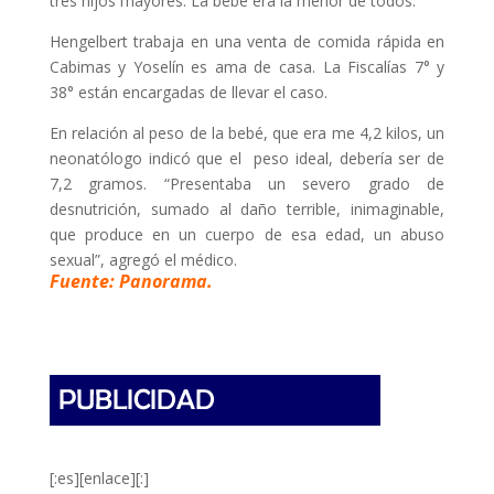
tres hijos mayores. La bebé era la menor de todos.
Hengelbert trabaja en una venta de comida rápida en
Cabimas y Yoselín es ama de casa. La Fiscalías 7° y
38° están encargadas de llevar el caso.
En relación al peso de la bebé, que era me 4,2 kilos, un
neonatólogo indicó que el peso ideal, debería ser de
7,2 gramos. “Presentaba un severo grado de
desnutrición, sumado al daño terrible, inimaginable,
que produce en un cuerpo de esa edad, un abuso
sexual”, agregó el médico.
Fuente: Panorama.
[:es][enlace][:]