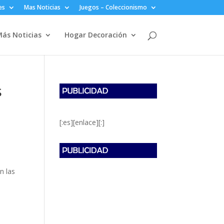
es
Mas Noticias
Juegos – Coleccionismo
ás Noticias
Hogar Decoración
s
[:es][enlace][:]
n las