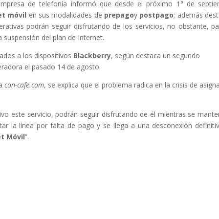
mpresa de telefonía informó que desde el próximo 1° de septi
et móvil
en sus modalidades de
prepago
y
postpago
; además des
ativas podrán seguir disfrutando de los servicios, no obstante, pa
a suspensión del plan de Internet.
nados a los dispositivos
Blackberry
, según destaca un segundo
eradora el pasado 14 de agosto.
da
con-cafe.com
, se explica que el problema radica en la crisis de asign
ctivo este servicio, podrán seguir disfrutando de él mientras se mant
tar la línea por falta de pago y se llega a una desconexión definitiv
et Móvil
”.