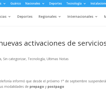
s
Guárico
Nacionales
Deportes
Tecnología
Instalacion
cias
Deportes
Regionales
Internacionales
M
uevas activaciones de servicio
a
,
Sin categorizar
,
Tecnología
,
Ultimas Notas
elefonía informó que desde el próximo 1° de septiembre suspenderá
sus modalidades de
prepago
y
postpago