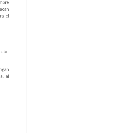
embre
tacan
ra el
ación
engan
a, al