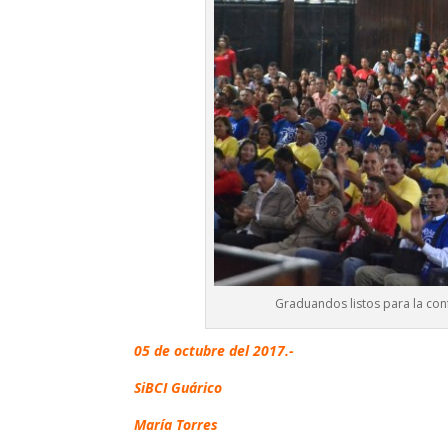
Graduandos listos para la co
05 de octubre del 2017.-
SiBCI Guárico
María Torres