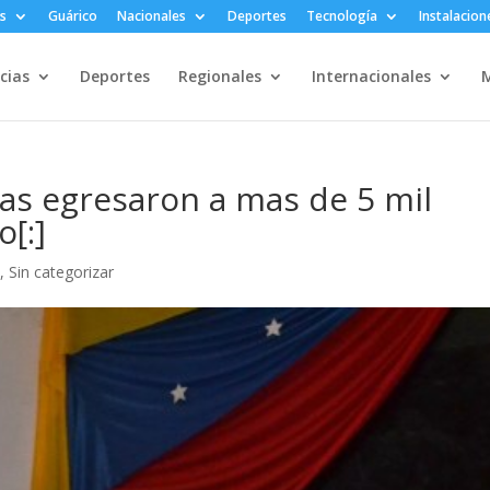
s
Guárico
Nacionales
Deportes
Tecnología
Instalacion
cias
Deportes
Regionales
Internacionales
M
vas egresaron a mas de 5 mil
[:]
s
,
Sin categorizar