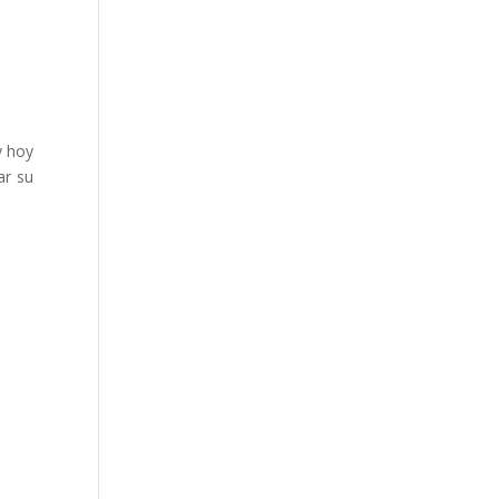
y hoy
ar su