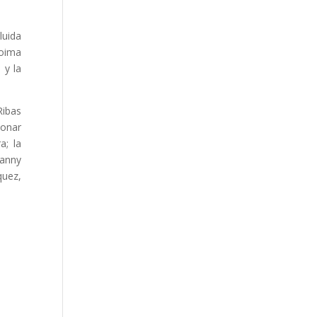
luida
poima
 y la
Ribas
ionar
a; la
ianny
quez,