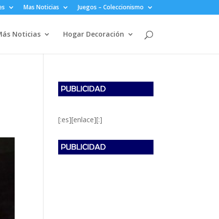
es
Mas Noticias
Juegos – Coleccionismo
ás Noticias
Hogar Decoración
[:es][enlace][:]