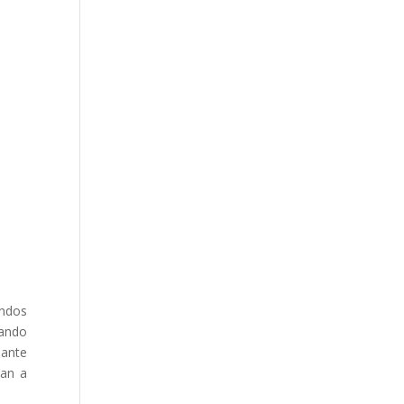
andos
jando
 ante
van a