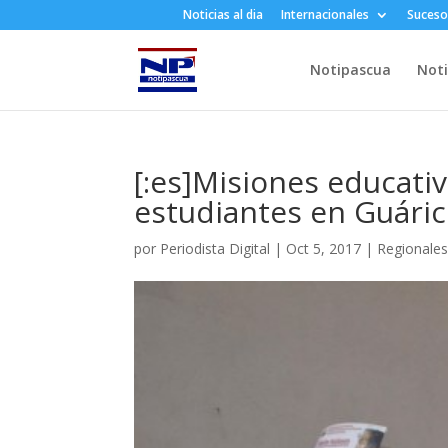
Noticias al dia
Internacionales
Suceso
Notipascua
Noti
[:es]Misiones educati
estudiantes en Guárico
por
Periodista Digital
|
Oct 5, 2017
|
Regionale