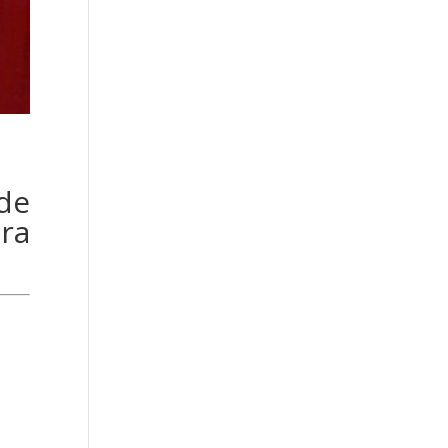
de
era