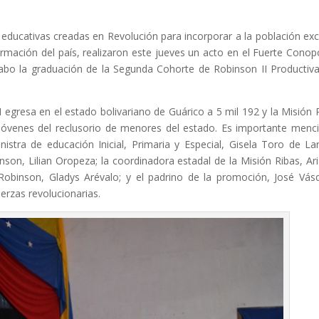
ducativas creadas en Revolución para incorporar a la población exc
ormación del país, realizaron este jueves un acto en el Fuerte Cono
abo la graduación de la Segunda Cohorte de Robinson II Productiva
I egresa en el estado bolivariano de Guárico a 5 mil 192 y la Misión 
16 jóvenes del reclusorio de menores del estado. Es importante menc
nistra de educación Inicial, Primaria y Especial, Gisela Toro de Lar
son, Lilian Oropeza; la coordinadora estadal de la Misión Ribas, Ar
Robinson, Gladys Arévalo; y el padrino de la promoción, José Vás
erzas revolucionarias.