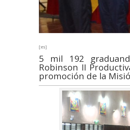
[:es]
5 mil 192 graduan
Robinson II Producti
promoción de la Misi