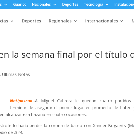
s
Guárico
Nacionales
Deportes
Tecnología
Instalacion
cias
Deportes
Regionales
Internacionales
M
n la semana final por el título 
,
Ultimas Notas
Notipascua.-
A Miguel Cabrera le quedan cuatro partidos 
terminar de asegurar el primer lugar en promedio de bateo 
 en alcanzar esa hazaña en cuatro ocasiones.
strofe lo haría perder la corona de bateo con Xander Bogaerts (M
dio de .324.