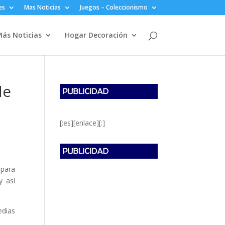
es
Mas Noticias
Juegos – Coleccionismo
ás Noticias
Hogar Decoración
de
[:es][enlace][:]
para
y así
edias