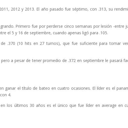
n 2011, 2012 y 2013. El año pasado fue séptimo, con .313, su rendim
igrando. Primero fue por perderse cinco semanas por lesión -entre ju
re el 5 y 16 de septiembre, cuando apenas ligó para .105.
de .370 (10 hits en 27 turnos), que fue suficiente para tomar ve
no, pero a pesar de tener promedio de .372 en septiembre le pasará fa
en ganar el título de bateo en cuatro ocasiones. El líder es el pan
con 4.
n los últimos 30 años es el único que fue líder en average en c