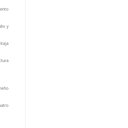
iento
lio y
ntaja
ctura
ameño
uatro