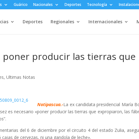
s
Guárico
Nacionales
Deportes
Tecnología
Instalacion
cias
Deportes
Regionales
Internacionales
M
 poner producir las tierras que
es
,
Ultimas Notas
Notipascua.-
La ex candidata presidencial María Bo
ez es necesario «poner producir las tierras que expropiaron, las fábr
os”.
mentarias del 6 de diciembre por el circuito 4 del estado Zulia, asegu
 cajas de cervezas, ni una gandola de leche».