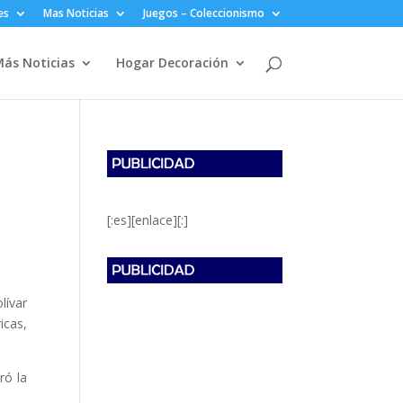
es
Mas Noticias
Juegos – Coleccionismo
ás Noticias
Hogar Decoración
[:es][enlace][:]
lívar
icas,
ró la