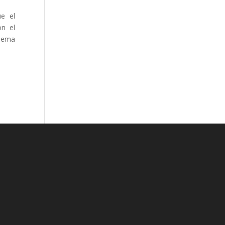
ue el
on el
blema