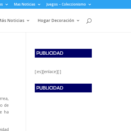
es
Mas Noticias
Juegos – Coleccionismo
ás Noticias
Hogar Decoración
[:es][enlace][:]
rea,
do de
ue ha
vidad