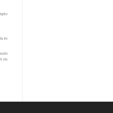
cepto
ía es
ación
l río