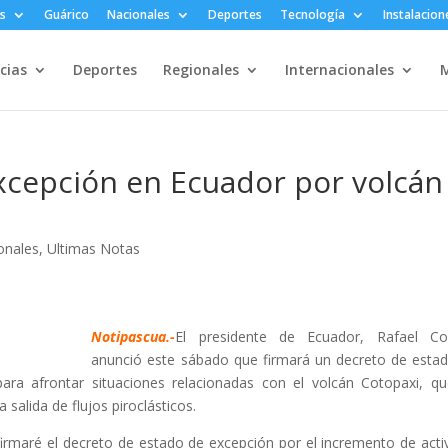
s
Guárico
Nacionales
Deportes
Tecnología
Instalacion
cias
Deportes
Regionales
Internacionales
M
xcepción en Ecuador por volcán
onales
,
Ultimas Notas
Notipascua.-
El presidente de Ecuador, Rafael Cor
anunció este sábado que firmará un decreto de esta
para afrontar situaciones relacionadas con el volcán Cotopaxi, q
 salida de flujos piroclásticos.
firmaré el decreto de estado de excepción por el incremento de acti