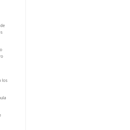
 de
es
do
ro
n los
aula
e