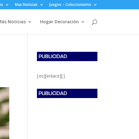
es
Mas Noticias
Juegos – Coleccionismo
ás Noticias
Hogar Decoración
[:es][enlace][:]