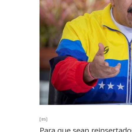
[:es]
Para que sean reinsertados