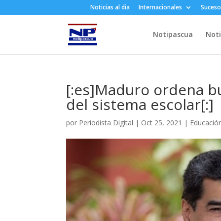
Noticias al dia
Internacionales
Suceso
Notipascua
Noti
[:es]Maduro ordena b
del sistema escolar[:]
por
Periodista Digital
|
Oct 25, 2021
|
Educació