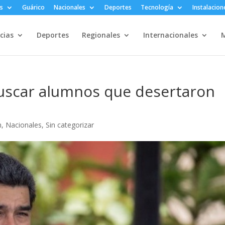
s
Guárico
Nacionales
Deportes
Tecnología
Instalacion
cias
Deportes
Regionales
Internacionales
M
uscar alumnos que desertaron
n
,
Nacionales
,
Sin categorizar