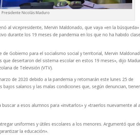
Presidente Nicolás Maduro
enó al vicepresidente, Mervin Maldonado, que vaya «en la búsqueda»
ivo durante los 19 meses de pandemia en los que no ha habido clas
e de Gobierno para el socialismo social y territorial, Mervin Maldona
os que desertaron del sistema escolar en estos 19 meses», dijo Madu
zolana de Televisión (VTV).
marzo de 2020 debido a la pandemia y retornarán este lunes 25 de
s bajos salarios y las malas condiciones que, según denuncian, tiene
buscar a esos alumnos para «invitarlos» y «traerlos nuevamente al 
entregar uniformes y útiles escolares a los menores. Argumentó que d
arantizar la educación».