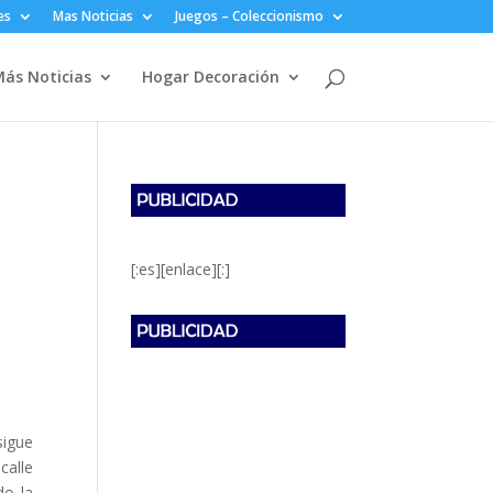
es
Mas Noticias
Juegos – Coleccionismo
ás Noticias
Hogar Decoración
[:es][enlace][:]
sigue
calle
do la