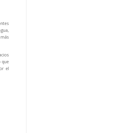
entes
agua,
n más
acios
ó que
or el