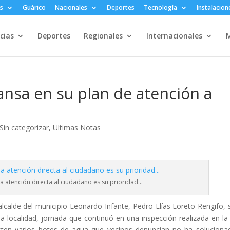
s
Guárico
Nacionales
Deportes
Tecnología
Instalacion
cias
Deportes
Regionales
Internacionales
M
nsa en su plan de atención a
Sin categorizar
,
Ultimas Notas
la atención directa al ciudadano es su prioridad…
alcalde del municipio Leonardo Infante, Pedro Elías Loreto Rengifo, 
la localidad, jornada que continuó en una inspección realizada en la 
sten varios botes de agua que vecinos denuncian no ha soluciona