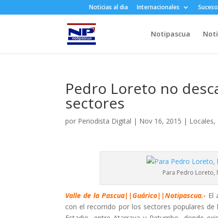
Noticias al dia
Internacionales
Suceso
Notipascua
Noti
Pedro Loreto no desca
sectores
por
Periodista Digital
|
Nov 16, 2015
|
Locales
,
Para Pedro Loreto, 
Valle de la Pascua||Guárico||Notipascua.-
El 
con el recorrido por los sectores populares de 
Estadio, entre Atarraya y Retumbo, donde exi