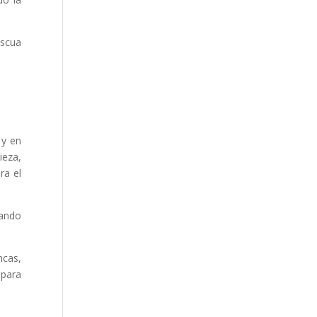
ascua
 y en
ieza,
ra el
dando
ncas,
 para