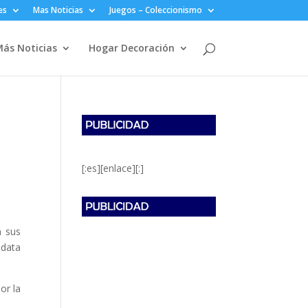
es
Mas Noticias
Juegos – Coleccionismo
ás Noticias
Hogar Decoración
[:es][enlace][:]
n sus
idata
or la