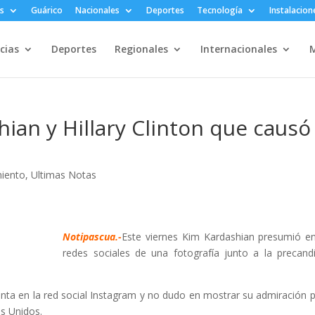
s
Guárico
Nacionales
Deportes
Tecnología
Instalacion
cias
Deportes
Regionales
Internacionales
M
hian y Hillary Clinton que causó
miento
,
Ultimas Notas
Notipascua.-
Este viernes Kim Kardashian presumió e
redes sociales de una fotografía junto a la precand
uenta en la red social Instagram y no dudo en mostrar su admiración p
os Unidos.