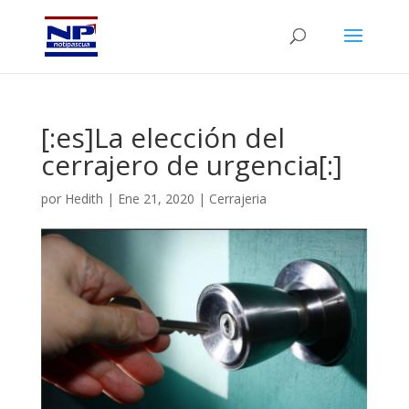
[:es]La elección del
cerrajero de urgencia[:]
por
Hedith
|
Ene 21, 2020
|
Cerrajeria