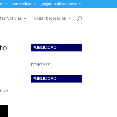
es
Mas Noticias
Juegos – Coleccionismo
ás Noticias
Hogar Decoración
to
[:es][enlace][:]
Banco