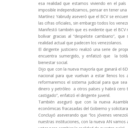
esa realidad que estamos viviendo en el país 
imposible independizarnos, pensar en tener una 
Martínez Yabrudy aseveró que el BCV se encuentr
las cifras oficiales, sin embargo todos los vene
Manifestó también que es evidente que el BCV n
bolívar gracias al “despelote cambiario”, qu
realidad actual que padecen los venezolanos.
El dirigente justiciero realizó una serie de pro
encuentra sumergido, y enfatizó que la told
bienestar social.
Dijo que con la nueva mayoría que ganará el 6
nacional para que vuelvan a estar llenos los
reformaremos el sistema judicial para que sea
dinero y petróleo a otros países y habrá cero t
castigado”, enfatizó el dirigente juvenil.
También aseguró que con la nueva Asamblea 
económicas fracasadas del Gobierno y solicitar
Concluyó aseverando que “los jóvenes venezo
nuestras instituciones, con la nueva AN vamos