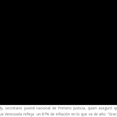
, secretario juvenil nacional de Primero Justicia, quien aseguró q
ue Venezuela refleja un 87% de inflación en lo que va de año. “Grac