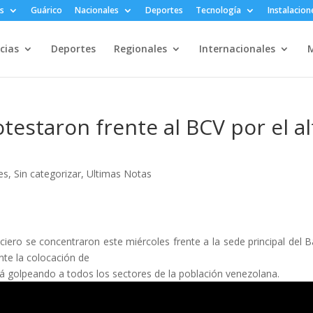
s
Guárico
Nacionales
Deportes
Tecnología
Instalacion
cias
Deportes
Regionales
Internacionales
M
otestaron frente al BCV por el al
es
,
Sin categorizar
,
Ultimas Notas
iciero se concentraron este miércoles frente a la sede principal del 
nte la colocación de
stá golpeando a todos los sectores de la población venezolana.