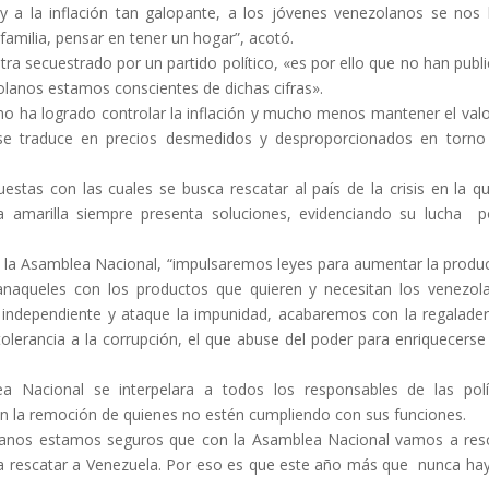
y a la inflación tan galopante, a los jóvenes venezolanos se nos
familia, pensar en tener un hogar”, acotó.
a secuestrado por un partido político, «es por ello que no han publ
zolanos estamos conscientes de dichas cifras».
o ha logrado controlar la inflación y mucho menos mantener el valo
e se traduce en precios desmedidos y desproporcionados en torno
puestas con las cuales se busca rescatar al país de la crisis en la q
a amarilla siempre presenta soluciones, evidenciando su lucha p
D la Asamblea Nacional, “impulsaremos leyes para aumentar la produ
 anaqueles con los productos que quieren y necesitan los venezol
 independiente y ataque la impunidad, acabaremos con la regalade
olerancia a la corrupción, el que abuse del poder para enriquecerse
Nacional se interpelara a todos los responsables de las polí
an la remoción de quienes no estén cumpliendo con sus funciones.
lanos estamos seguros que con la Asamblea Nacional vamos a res
 a rescatar a Venezuela. Por eso es que este año más que nunca ha