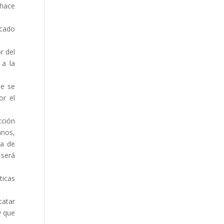
 hace
icado
r del
 a la
ue se
or el
cción
anos,
ra de
 será
ticas
catar
y que