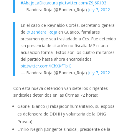
#AbajoLaDictadura
pic.twitter.com/Z9j6RIi93I
— Bandera Roja (@Bandera_Roja)
July 7, 2022
En el caso de Reynaldo Cortés, secretario general
de
@Bandera_Roja
en Guárico, familiares
presumen que sea trasladado a Ccs. Fue detenido
sin presencia de citación no fiscalía MP ni una
acusación formal. Estos son los cuatro militantes
del partido hasta ahora encarcelados.
pic.twitter.com/IChXKfTblG
— Bandera Roja (@Bandera_Roja)
July 7, 2022
Con esta nueva detención van siete los dirigentes
sindicales detenidos en las últimas 72 horas:
Gabriel Blanco (Trabajador humanitario, su esposa
es defensora de DDHH y voluntaria de la ONG
Provea)
Emilio Negrín (Dirigente sindical, presidente de la