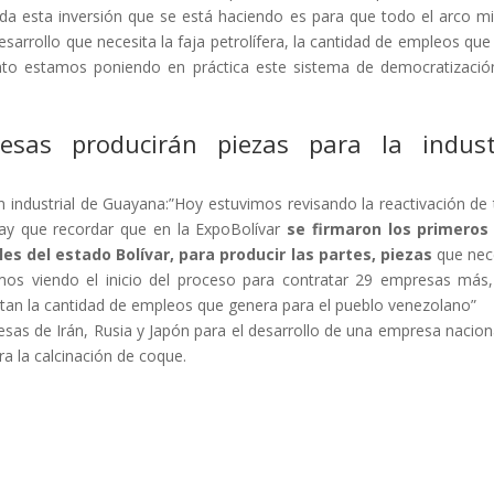
da esta inversión que se está haciendo es para que todo el arco m
esarrollo que necesita la faja petrolífera, la cantidad de empleos que
 tanto estamos poniendo en práctica este sistema de democratizació
sas producirán piezas para la indust
n industrial de Guayana:”Hoy estuvimos revisando la reactivación de
hay que recordar que en la ExpoBolívar
se firmaron los primeros 
s del estado Bolívar, para producir las partes, piezas
que nec
uvimos viendo el inicio del proceso para contratar 29 empresas más
an la cantidad de empleos que genera para el pueblo venezolano”
sas de Irán, Rusia y Japón para el desarrollo de una empresa nacion
ara la calcinación de coque.