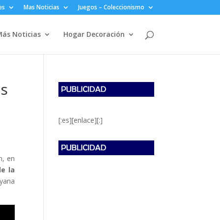
es
Mas Noticias
Juegos – Coleccionismo
ás Noticias
Hogar Decoración
as
[:es][enlace][:]
n, en
e la
ayana