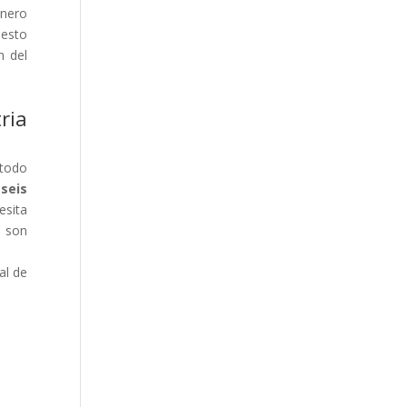
inero
 esto
n del
ria
 todo
seis
esita
, son
al de