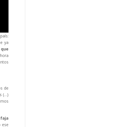
país:
ue ya
 que
ahora
intos
os de
s (…)
hemos
faja
o ese