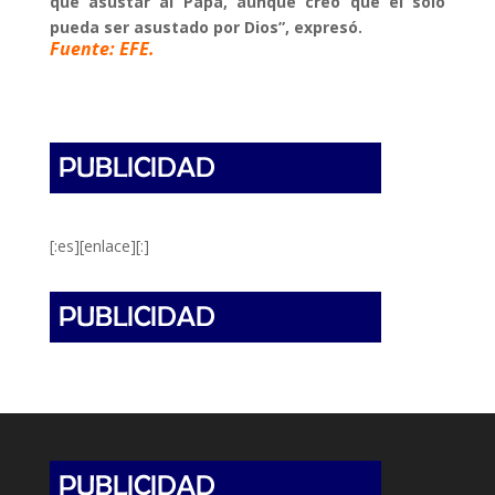
que asustar al Papa, aunque creo que él sólo
pueda ser asustado por Dios”, expresó.
Fuente: EFE.
[:es][enlace][:]