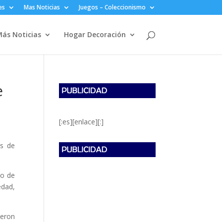
es
Mas Noticias
Juegos – Coleccionismo
ás Noticias
Hogar Decoración
e
[:es][enlace][:]
os de
jo de
edad,
ieron