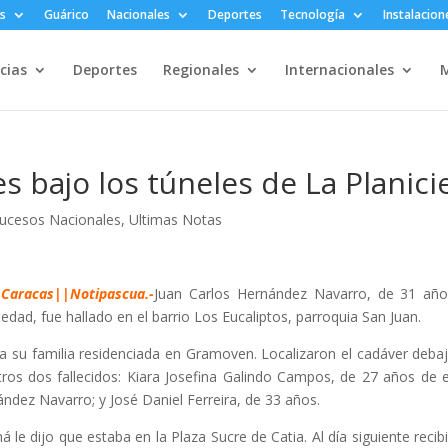
s
Guárico
Nacionales
Deportes
Tecnología
Instalacion
cias
Deportes
Regionales
Internacionales
M
s bajo los túneles de La Planici
ucesos Nacionales
,
Ultimas Notas
Caracas||Notipascua.-
Juan Carlos Hernández Navarro, de 31 añ
edad, fue hallado en el barrio Los Eucaliptos, parroquia San Juan.
a su familia residenciada en Gramoven. Localizaron el cadáver deba
otros dos fallecidos: Kiara Josefina Galindo Campos, de 27 años de 
ández Navarro; y José Daniel Ferreira, de 33 años.
e dijo que estaba en la Plaza Sucre de Catia. Al día siguiente recib