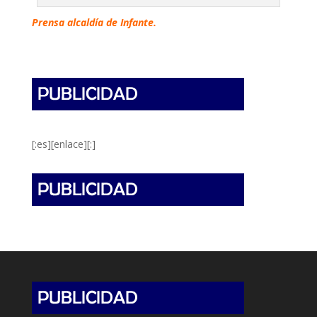
Prensa alcaldía de Infante.
[:es][enlace][:]