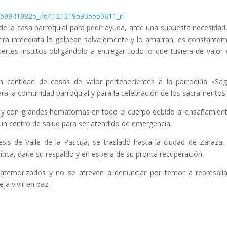
e la casa parroquial para pedir ayuda, ante una supuesta necesidad,
anera inmediata lo golpean salvajemente y lo amarran, es constante
tes insultos obligándolo a entregar todo lo que tuviera de valor 
ran cantidad de cosas de valor pertenecientes a la parroquia «Sa
ra la comunidad parroquial y para la celebración de los sacramentos
 y con grandes hematomas en todo el cuerpo debido al ensañamien
 un centro de salud para ser atendido de emergencia.
is de Valle de la Pascua, se trasladó hasta la ciudad de Zaraza,
tica, darle su respaldo y en espera de su pronta recuperación.
atemorizados y no se atreven a denunciar por temor a represalia
ja vivir en paz.