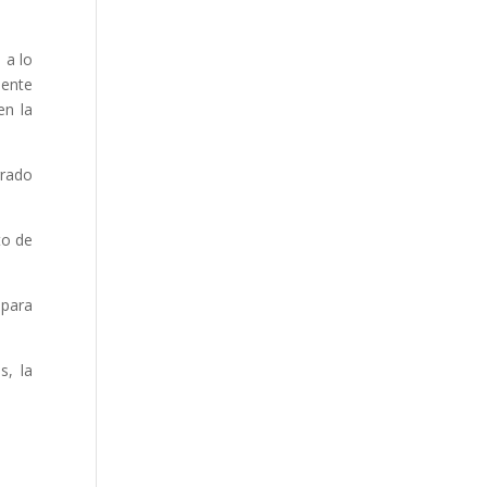
 a lo
mente
en la
grado
.
to de
 para
s, la