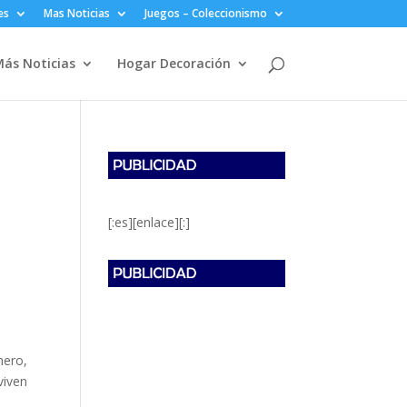
es
Mas Noticias
Juegos – Coleccionismo
ás Noticias
Hogar Decoración
[:es][enlace][:]
ero,
viven