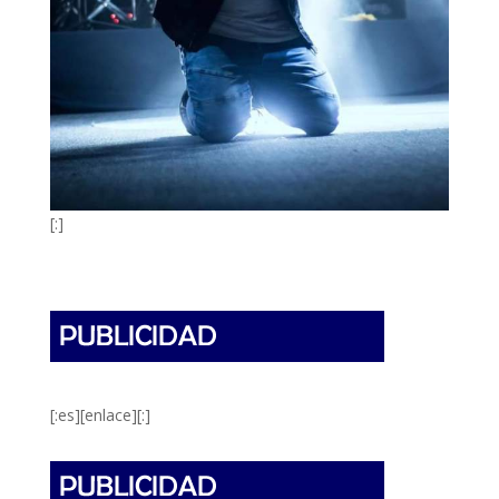
[:]
[:es][enlace][:]