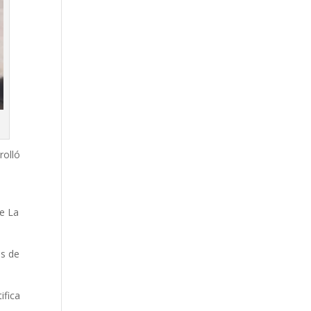
rolló
de La
as de
ifica