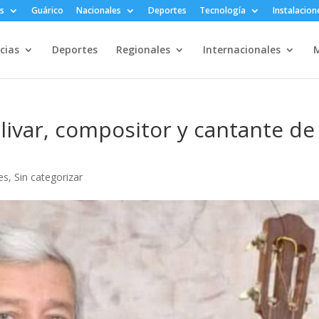
s
Guárico
Nacionales
Deportes
Tecnología
Instalacion
cias
Deportes
Regionales
Internacionales
M
Bolivar, compositor y cantante de
es
,
Sin categorizar