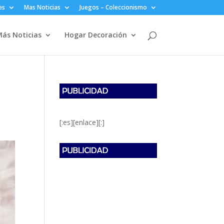
es
Mas Noticias
Juegos – Coleccionismo
ás Noticias
Hogar Decoración
[:es][enlace][:]