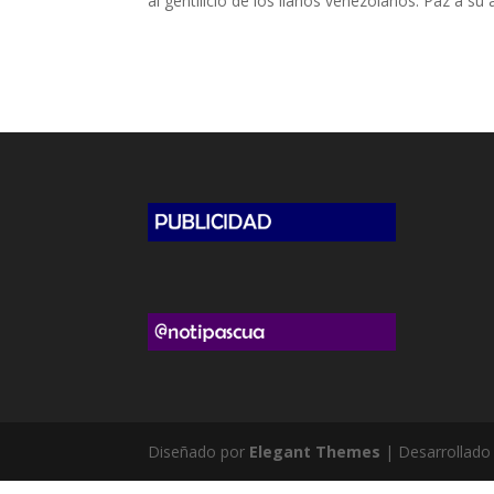
al gentilicio de los llanos venezolanos. Paz a su a
Diseñado por
Elegant Themes
| Desarrollado