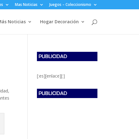
es
Mas Noticias
Juegos – Coleccionismo
ás Noticias
Hogar Decoración
[:es][enlace][:]
idad,
antes