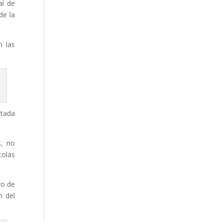
al de
de la
n las
etada
s, no
colas
ro de
n del