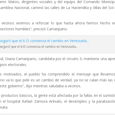
erio Matos, dirigentes sociales y del equipo del Comando Municip
amblea Nacional, caminó las calles de La Haciendita y Villas del Sol 
s vecinos venimos a reforzar lo que hasta ahora hemos hecho e
 sectores humildes”, precisó Camaripano.
 aseguró que el 6-D comienza el cambio en Venezuela…
l, Diana Camaripano, candidata por el circuito 3, mantiene una apr
pios electorales.
s motivados, el pueblo ha comprendido el mensaje que llevamo
o va lo que pide es un cambio de verdad, ya no se calan más las 
ste gobierno”, dijo mientras saludaba a vecinos.
roductos básicos, la gente está afectada por la fallas en el sumist
n el hospital Rafael Zamora Arévalo, el desempleo y la paralizació
inata.