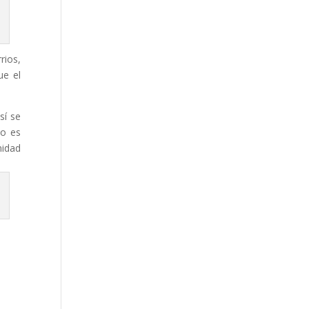
rios,
ue el
sí se
no es
nidad