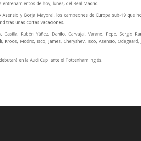
os entrenamientos de hoy, lunes, del Real Madrid.
co Asensio y Borja Mayoral, los campeones de Europa sub-19 que h
id tras unas cortas vacaciones.
, Casilla, Rubén Yáñez, Danilo, Carvajal, Varane, Pepe, Sergio R
i, Kroos, Modric, Isco, James, Cheryshev, Isco, Asensio, Odegaard, 
debutará en la Audi Cup ante el Tottenham inglés.