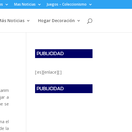
es
Mas Noticias
Juegos – Coleccionismo
ás Noticias
Hogar Decoración
[:es][enlace][:]
Karim
jar a
ue se
ma el
de la