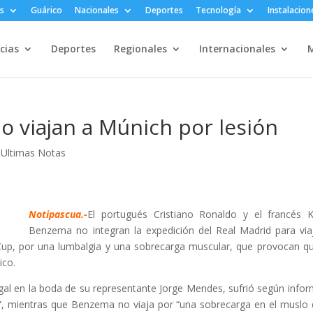
s
Guárico
Nacionales
Deportes
Tecnología
Instalacion
cias
Deportes
Regionales
Internacionales
M
o viajan a Múnich por lesión
,
Ultimas Notas
Notipascua.-
El portugués Cristiano Ronaldo y el francés 
Benzema no integran la expedición del Real Madrid para via
up, por una lumbalgia y una sobrecarga muscular, que provocan q
ico.
gal en la boda de su representante Jorge Mendes, sufrió según infor
o”, mientras que Benzema no viaja por “una sobrecarga en el muslo 