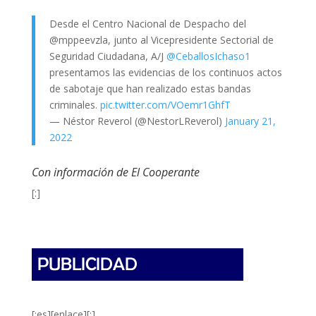
Desde el Centro Nacional de Despacho del
@mppeevzla, junto al Vicepresidente Sectorial de
Seguridad Ciudadana, A/J
@CeballosIchaso1
presentamos las evidencias de los continuos actos
de sabotaje que han realizado estas bandas
criminales.
pic.twitter.com/VOemr1GhfT
— Néstor Reverol (@NestorLReverol)
January 21,
2022
Con información de El Cooperante
[:]
[:es][enlace][:]