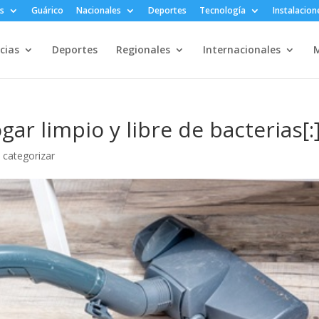
s
Guárico
Nacionales
Deportes
Tecnología
Instalacion
cias
Deportes
Regionales
Internacionales
M
ar limpio y libre de bacterias[:
n categorizar