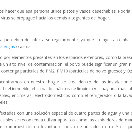
s hacer que esa persona utilice platos y vasos desechables. Podría 
 virus se propague hacia los demás integrantes del hogar.
s que deben desinfectarse regularmente, ya que su ingesta o inhal
alergias
o asma.
o por elementos presentes en los espacios exteriores, como la pres
un alto nivel de contaminación, el polvo puede significar un gran r
ue contenga partículas de PM2, PM10 (partículas de polvo grueso) y O
ncontramos en nuestro hogar se crea dentro de las instalacione
 del inmueble, el clima, los hábitos de limpieza y si hay una masco
ebles, encimeras, electrodomésticos como el refrigerador o la lava
eles.
fectadas con una solución especial de cuatro partes de agua y una 
cesibles se recomienda utilizar aparatos como las aspiradoras de ma
lectrodomésticos no levantan el polvo de un lado a otro. Y es qu