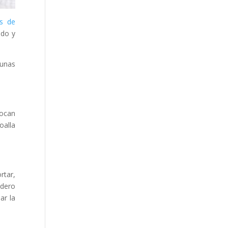
as de
ado y
gunas
tocan
oalla
rtar,
adero
ar la