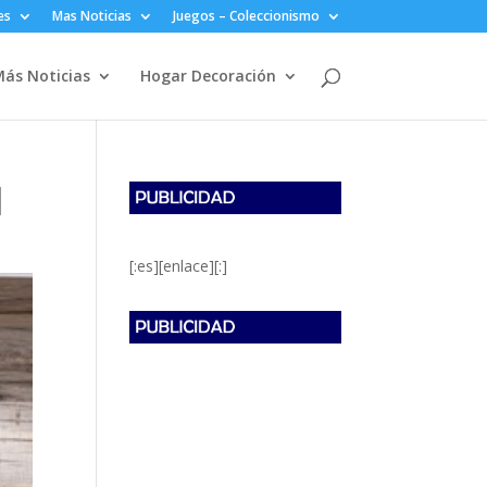
es
Mas Noticias
Juegos – Coleccionismo
ás Noticias
Hogar Decoración
]
[:es][enlace][:]