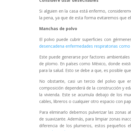
Considere usar desechables
Si alguien en la casa está enfermo, consideremo
la pena, ya que de esta forma evitaremos que el
Manchas de polvo
El polvo puede cubrir superficies con gérmene
desencadena enfermedades respiratorias como 
Este puede generarse por factores ambientales 
de plomo. En países como México, donde existe 
para la salud. Esto se debe a que, es posible q
No obstante, casi un tercio del polvo que e
composición dependerá de la construcción y edad
la vivienda. Este se acumula debajo de los mu
cables, libreros o cualquier otro espacio con pap
Para eliminarlo debemos pulverizar las zonas a
de suavizante. Además, para limpiar zonas inac
diferencia de los plumeros, estos pequeños e