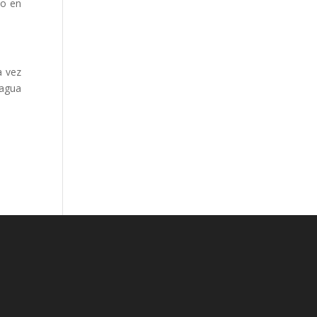
vo en
a vez
 agua