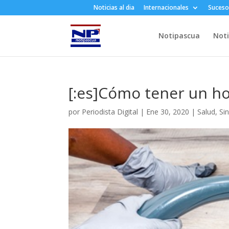
Noticias al dia
Internacionales
Suceso
Notipascua
Noti
[:es]Cómo tener un hog
por
Periodista Digital
|
Ene 30, 2020
|
Salud
,
Si