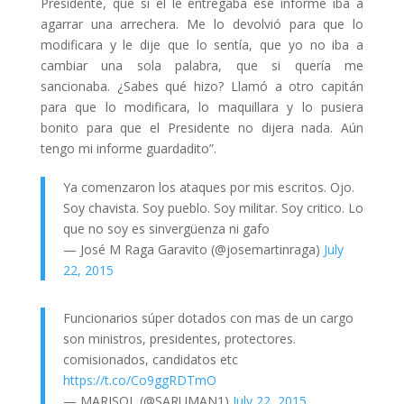
Presidente, que si él le entregaba ese informe iba a
agarrar una arrechera. Me lo devolvió para que lo
modificara y le dije que lo sentía, que yo no iba a
cambiar una sola palabra, que si quería me
sancionaba. ¿Sabes qué hizo? Llamó a otro capitán
para que lo modificara, lo maquillara y lo pusiera
bonito para que el Presidente no dijera nada. Aún
tengo mi informe guardadito”.
Ya comenzaron los ataques por mis escritos. Ojo.
Soy chavista. Soy pueblo. Soy militar. Soy critico. Lo
que no soy es sinvergüenza ni gafo
— José M Raga Garavito (@josemartinraga)
July
22, 2015
Funcionarios súper dotados con mas de un cargo
son ministros, presidentes, protectores.
comisionados, candidatos etc
https://t.co/Co9ggRDTmO
— MARISOL (@SARUMAN1)
July 22, 2015