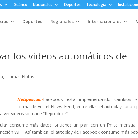
s
Guárico
Nacionales
Deportes
Tecnología
Instalacion
cias
Deportes
Regionales
Internacionales
M
ar los videos automáticos de
ía
,
Ultimas Notas
Notipascua.-
Facebook está implementando cambios e
forma de ver el News Feed, entre ellas el autoplay, una o
 ver videos sin darle “Reproducir”.
lular consume más datos. Si tienes un plan con un límite mensual
onexión WiFi. Así también, el autoplay de Facebook consume más bate