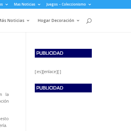
es
Mas Noticias
Juegos – Coleccionismo
ás Noticias
Hogar Decoración
[:es][enlace][:]
n la
pción
 esto
ría.