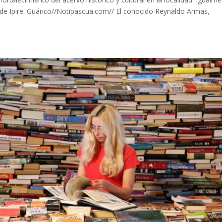
de Ipire. Guárico//Notipascua.com// El conocido Reynaldo Armas,