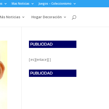
es
Mas Noticias
Juegos – Coleccionismo
ás Noticias
Hogar Decoración
[:es][enlace][:]