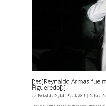
[:es]Reynaldo Armas fue 
Figueredo[:]
por
Periodista Digital
|
Feb 3, 2018
|
Cultura
,
Re
[:es]En su única clase Por su contribución con el 