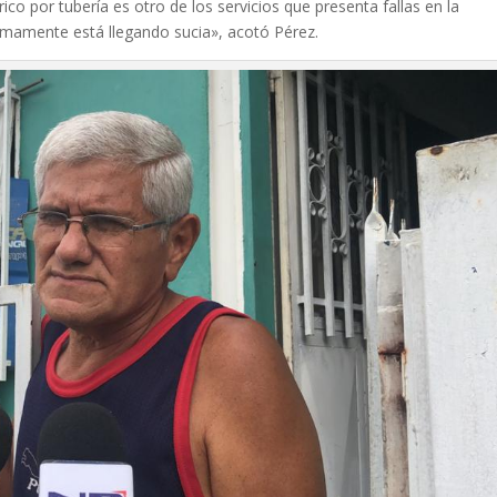
co por tubería es otro de los servicios que presenta fallas en la
timamente está llegando sucia», acotó Pérez.