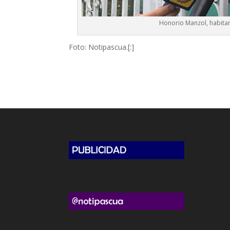
Honorio Manzol, habitant
Foto: Notipascua.[:]