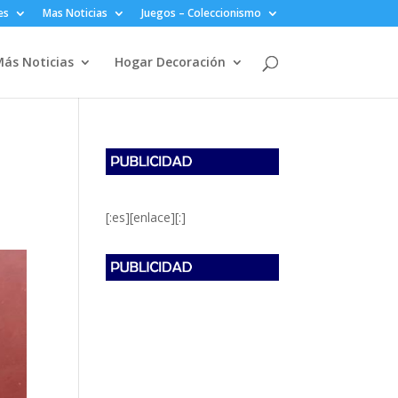
es
Mas Noticias
Juegos – Coleccionismo
ás Noticias
Hogar Decoración
[:es][enlace][:]