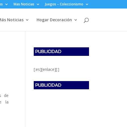
es
Mas Noticias
Juegos – Coleccionismo
ás Noticias
Hogar Decoración
[:es][enlace][:]
s de
e la
l