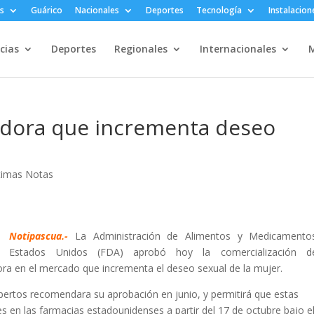
s
Guárico
Nacionales
Deportes
Tecnología
Instalacion
cias
Deportes
Regionales
Internacionales
M
ldora que incrementa deseo
timas Notas
Notipascua.-
La Administración de Alimentos y Medicamento
Estados Unidos (FDA) aprobó hoy la comercialización d
ldora en el mercado que incrementa el deseo sexual de la mujer.
pertos recomendara su aprobación en junio, y permitirá que estas
s en las farmacias estadounidenses a partir del 17 de octubre bajo e