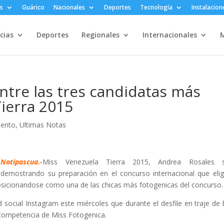
s
Guárico
Nacionales
Deportes
Tecnología
Instalacion
cias
Deportes
Regionales
Internacionales
M
ntre las tres candidatas más
Tierra 2015
iento
,
Ultimas Notas
Notipascua.-
Miss Venezuela Tierra 2015, Andrea Rosales s
demostrando su preparación en el concurso internacional que elig
osicionandose como una de las chicas más fotogenicas del concurso.
 social Instagram este miércoles que durante el desfile en traje de
 competencia de Miss Fotogenica.