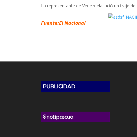
La representante de Venezuela lució un traje de
Fuente:El Nacional