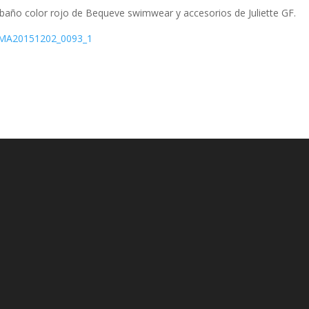
 baño color rojo de Bequeve swimwear y accesorios de Juliette GF.