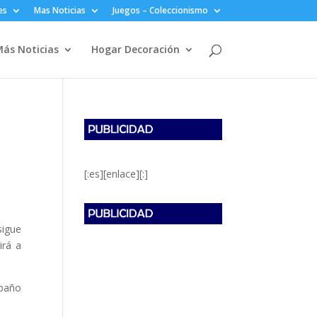
es
Mas Noticias
Juegos – Coleccionismo
ás Noticias
Hogar Decoración
[:es][enlace][:]
igue
irá a
 baño