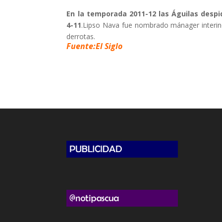
En la temporada 2011-12 las Águilas desp
4-11
.Lipso Nava fue nombrado mánager interino 
derrotas.
Fuente:El Siglo