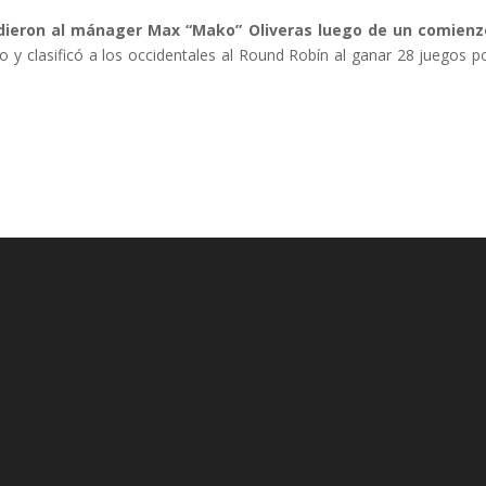
idieron al mánager Max “Mako” Oliveras luego de un comienz
y clasificó a los occidentales al Round Robín al ganar 28 juegos p