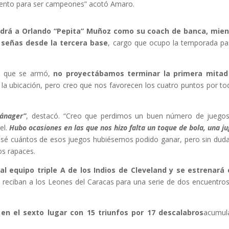
talento para ser campeones” acotó Amaro.
ndrá a Orlando “Pepita” Muñoz como su coach de banca, mien
 señas desde la tercera base
, cargo que ocupo la temporada p
po que se armó,
no proyectábamos terminar la primera mitad
a ubicación, pero creo que nos favorecen los cuatro puntos por to
mánager”
, destacó. “Creo que perdimos un buen número de juego
el.
Hubo ocasiones en las que nos hizo falta un toque de bola, una j
sé cuántos de esos juegos hubiésemos podido ganar, pero sin dud
os rapaces.
 al equipo triple A de los Indios de Cleveland y se estrenará
 reciban a los Leones del Caracas para una serie de dos encuentro
a en el sexto lugar con 15 triunfos por 17 descalabros
acumul