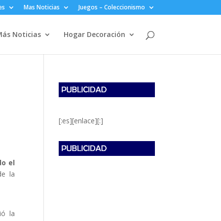
es
Mas Noticias
Juegos – Coleccionismo
ás Noticias
Hogar Decoración
[:es][enlace][:]
o el
e la
ió la