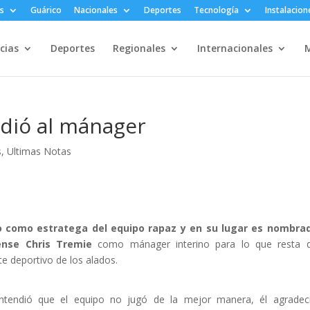
s
Guárico
Nacionales
Deportes
Tecnología
Instalacion
cias
Deportes
Regionales
Internacionales
M
idió al mánager
s
,
Ultimas Notas
 como estratega del equipo rapaz y en su lugar es nombrad
ense Chris Tremie
como mánager interino para lo que resta d
 deportivo de los alados.
 entendió que el equipo no jugó de la mejor manera, él agradec