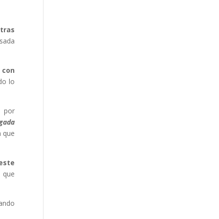
tras
asada
 con
do lo
s por
ugada
a que
 este
s que
ando