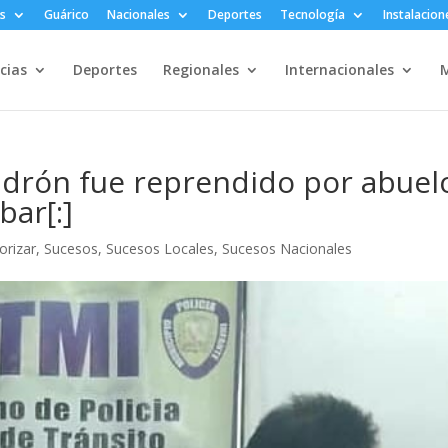
s
Guárico
Nacionales
Deportes
Tecnología
Instalacion
cias
Deportes
Regionales
Internacionales
M
adrón fue reprendido por abuel
bar[:]
orizar
,
Sucesos
,
Sucesos Locales
,
Sucesos Nacionales