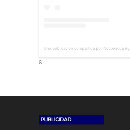
Una publicación compartida por Notipascua #
[:]