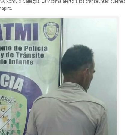
Av. Romulo Gallegos. La victima alertó a los transeúntes quienes
napire.