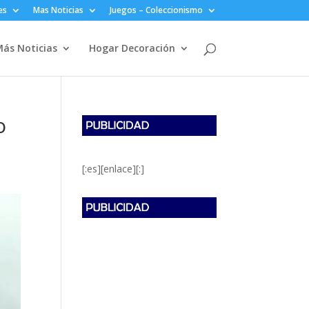
es
Mas Noticias
Juegos – Coleccionismo
ás Noticias
Hogar Decoración
o
[:es][enlace][:]