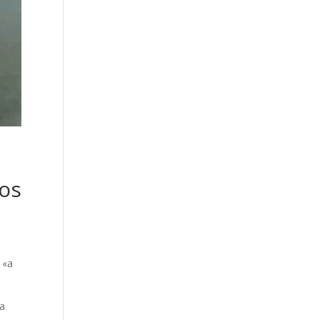
los
 «a
ra