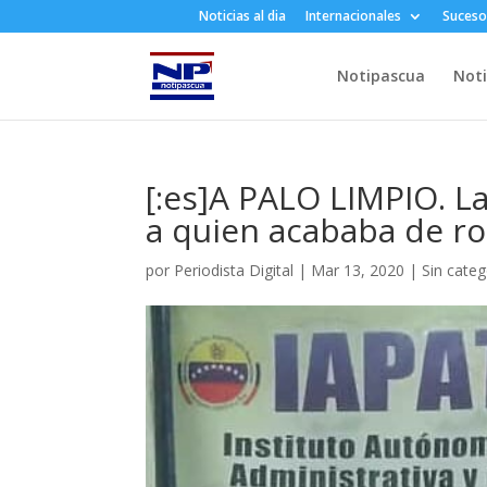
Noticias al dia
Internacionales
Suceso
Notipascua
Noti
[:es]A PALO LIMPIO. L
a quien acababa de ro
por
Periodista Digital
|
Mar 13, 2020
|
Sin categ