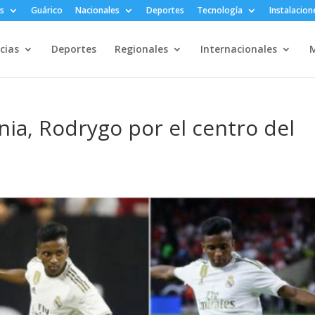
s
Guárico
Nacionales
Deportes
Tecnología
Instalacion
cias
Deportes
Regionales
Internacionales
M
enia, Rodrygo por el centro del