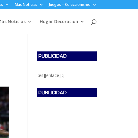
es
Mas Noticias
Juegos – Coleccionismo
ás Noticias
Hogar Decoración
[:es][enlace][:]