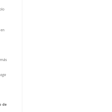
olo
 en
demás
haga
o de