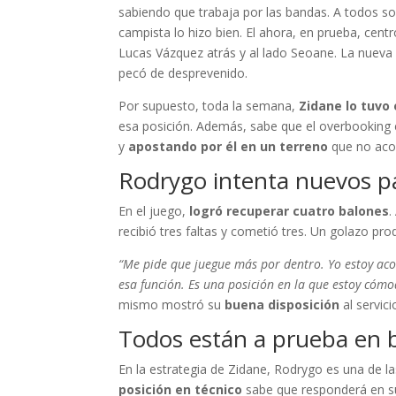
sabiendo que trabaja por las bandas. A todos so
campista lo hizo bien. El ahora, en prueba, cent
Lucas Vázquez atrás y al lado Seoane. La nueva 
pecó de desprevenido.
Por supuesto, toda la semana,
Zidane lo tuvo
esa posición. Además, sabe que el overbooking 
y
apostando por él en un terreno
que no acos
Rodrygo intenta nuevos p
En el juego,
logró recuperar cuatro balones
.
recibió tres faltas y cometió tres. Un golazo pr
“Me pide que juegue más por dentro. Yo estoy ac
esa función. Es una posición en la que estoy cóm
mismo mostró su
buena disposición
al servici
Todos están a prueba en 
En la estrategia de Zidane, Rodrygo es una de l
posición en técnico
sabe que responderá en su