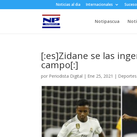
Noticias al dia
Internacionales
Suceso
Notipascua
Noti
[:es]Zidane se las ing
campo[:]
por
Periodista Digital
|
Ene 25, 2021
|
Deportes