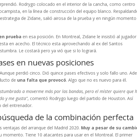
rprendió. Rodrygo colocado en el interior de la cancha, como centro
rocampista, en la línea de construcción del equipo blanco. Respaldand
estrategia de Zidane, salió airosa de la prueba y en ningún momento
 en prueba
en esa posición. En Montreal, Zidane le insistió al jugador
esta en acecho. El técnico esta aprovechando al ex del Santos
tumbra. Le costará pero ya vió que si lo logrará.
ases en nuevas posiciones
 Aunque perdió cinco. Dió quince pases efectivos y solo fallo uno. A
oducto de
una falta que provocó
. Algo que no es nuevo para él.
ostumbrado a moverme más por las bandas, pero el míster quiere que 
odo y me gusta”
, comentó Rodrygo luego del partido de Houston. Así
o del entrenador.
búsqueda de la combinación perfecta
as ventajas del arranque del Madrid 2020.
Muy a pesar de su cambi
 momento. Tiene 10 atacantes para usar en el Montreal. El primer